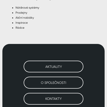
Nátěrové systémy
Prodejny
Akční nabídky
Inspirace
Rádce
AKTUALITY
O SPOLEČNOSTI
KONTAKTY