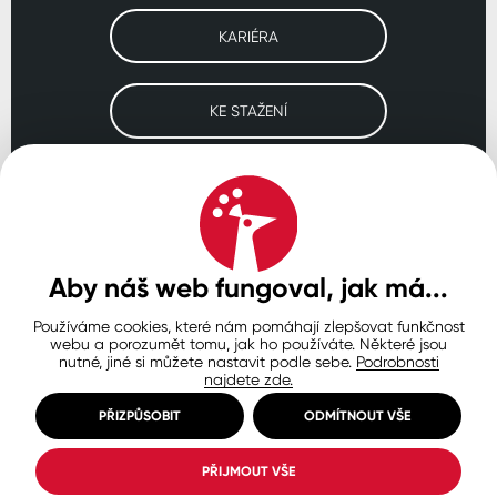
KARIÉRA
KE STAŽENÍ
Navštivte naše pobočky
ČESKO
SLOVENSKO
POLSKO
WORLDWIDE
Aby náš web fungoval, jak má...
Používáme cookies, které nám pomáhají zlepšovat funkčnost
Ochrana osobních údajů
Zásady používání souborů cookie
webu a porozumět tomu, jak ho používáte. Některé jsou
Nastavení cookies
nutné, jiné si můžete nastavit podle sebe.
Podrobnosti
najdete zde.
© Copyright 2026 COLORLAK
Created by inCUBE
PŘIZPŮSOBIT
ODMÍTNOUT VŠE
PŘIJMOUT VŠE