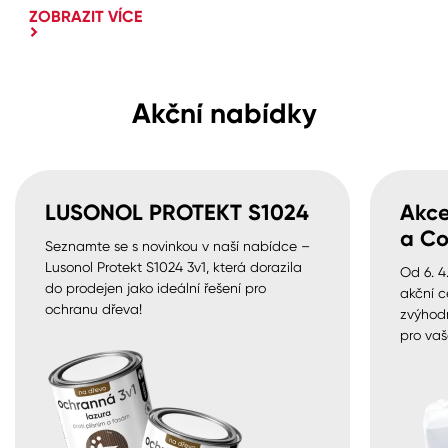
ZOBRAZIT VÍCE
Akční nabídky
LUSONOL PROTEKT S1024
Akce
a Co
Seznamte se s novinkou v naší nabídce –
Lusonol Protekt S1024 3v1, která dorazila
Od 6. 4
do prodejen jako ideální řešení pro
akční c
ochranu dřeva!
zvýhod
pro vaš