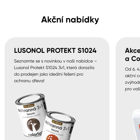
Akční nabídky
LUSONOL PROTEKT S1024
Akce
a Co
Seznamte se s novinkou v naší nabídce –
Lusonol Protekt S1024 3v1, která dorazila
Od 6. 4
do prodejen jako ideální řešení pro
akční c
ochranu dřeva!
zvýhod
pro vaš