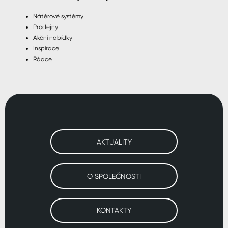
Nátěrové systémy
Prodejny
Akční nabídky
Inspirace
Rádce
AKTUALITY
O SPOLEČNOSTI
KONTAKTY