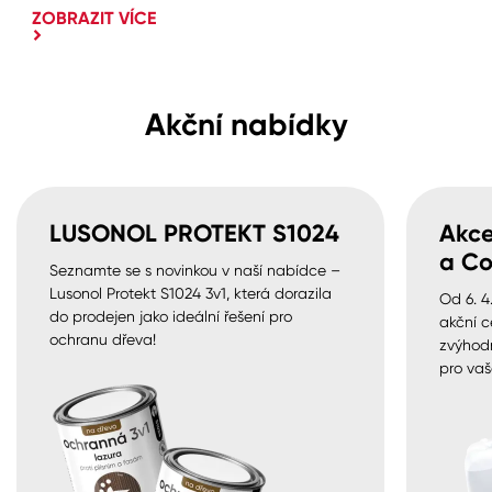
ZOBRAZIT VÍCE
Akční nabídky
LUSONOL PROTEKT S1024
Akce
a Co
Seznamte se s novinkou v naší nabídce –
Lusonol Protekt S1024 3v1, která dorazila
Od 6. 4
do prodejen jako ideální řešení pro
akční c
ochranu dřeva!
zvýhod
pro vaš