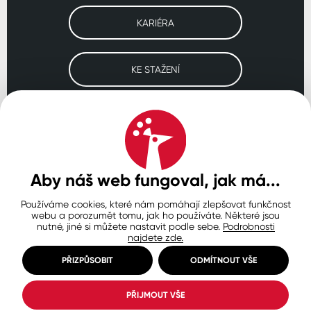
KARIÉRA
KE STAŽENÍ
Navštivte naše pobočky
ČESKO
SLOVENSKO
POLSKO
WORLDWIDE
Aby náš web fungoval, jak má...
Používáme cookies, které nám pomáhají zlepšovat funkčnost
Ochrana osobních údajů
Zásady používání souborů cookie
webu a porozumět tomu, jak ho používáte. Některé jsou
Nastavení cookies
nutné, jiné si můžete nastavit podle sebe.
Podrobnosti
najdete zde.
© Copyright 2026 COLORLAK
Created by inCUBE
PŘIZPŮSOBIT
ODMÍTNOUT VŠE
PŘIJMOUT VŠE