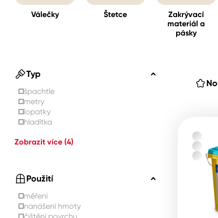
Válečky
Štetce
Zakrývací
materiál a
Spreje
pásky
Ředidla, tužidla, čističe, techni
kapaliny
Typ
No
špachtle
metry
lopatky
hladítka
Zobrazit více
(4)
Použití
měření
nanášení hmoty
čištění povrchu