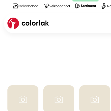
Sortiment
Maloobchod
Velkoobchod
Ná
Sortiment
Produkty na Nářadí
hladítka
Kov
Dřevo
Beton, asfalt, minerální podkla
Plast, sklo, keramika
Stěny
Fasády