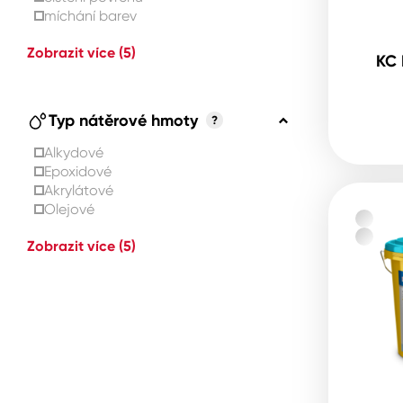
míchání barev
Zobrazit více
(5)
KC 
Typ nátěrové hmoty
?
Alkydové
Epoxidové
Akrylátové
Olejové
Zobrazit více
(5)