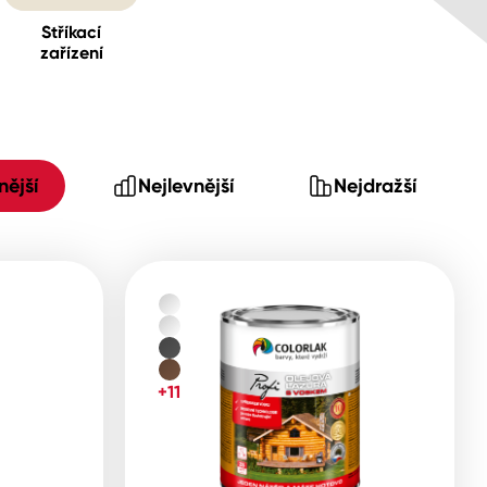
Stříkací
zařízení
ější
Nejlevnější
Nejdražší
+11