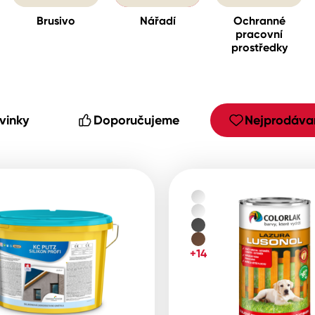
Brusivo
Nářadí
Ochranné
pracovní
prostředky
cké
vinky
Doporučujeme
Nejprodávan
+14