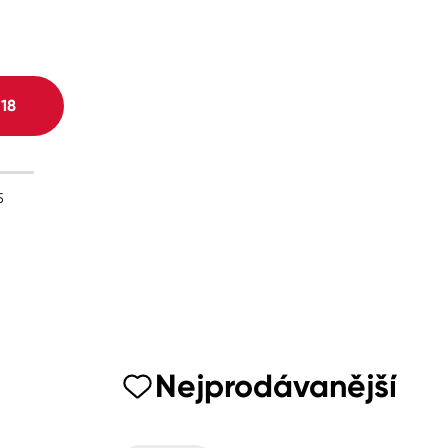
H
18
5
Nejprodávanější