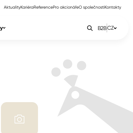
Aktuality
Kariéra
Reference
Pro akcionáře
O společnosti
Kontakty
y
CZ
B2B
orlak Dekor
CZ
orlak Profi
SK
orlak Pta
PL
EN