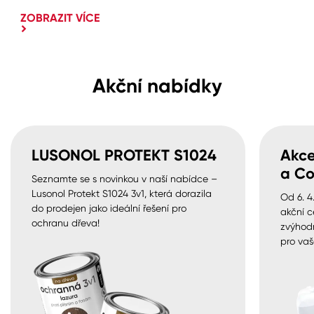
ZOBRAZIT VÍCE
Akční nabídky
LUSONOL PROTEKT S1024
Akce
a Co
Seznamte se s novinkou v naší nabídce –
Lusonol Protekt S1024 3v1, která dorazila
Od 6. 4
do prodejen jako ideální řešení pro
akční c
ochranu dřeva!
zvýhod
pro vaš