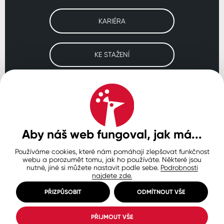
KARIÉRA
KE STAŽENÍ
Navštivte naše pobočky
ČESKO
SLOVENSKO
POLSKO
WORLDWIDE
Aby náš web fungoval, jak má...
Používáme cookies, které nám pomáhají zlepšovat funkčnost
Ochrana osobních údajů
Zásady používání souborů cookie
webu a porozumět tomu, jak ho používáte. Některé jsou
Nastavení cookies
nutné, jiné si můžete nastavit podle sebe.
Podrobnosti
najdete zde.
© Copyright 2026 COLORLAK
Created by inCUBE
PŘIZPŮSOBIT
ODMÍTNOUT VŠE
PŘIJMOUT VŠE