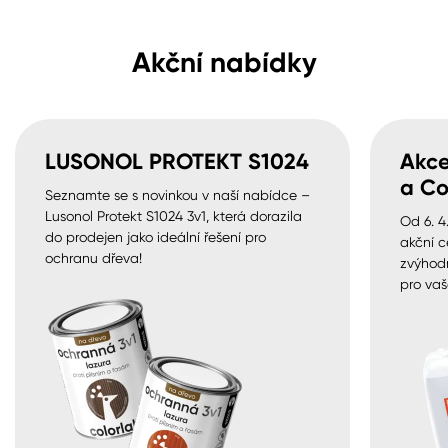
Akční nabídky
LUSONOL PROTEKT S1024
Akce
a Co
Seznamte se s novinkou v naší nabídce –
Lusonol Protekt S1024 3v1, která dorazila
Od 6. 4
do prodejen jako ideální řešení pro
akční c
ochranu dřeva!
zvýhod
pro vaš