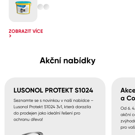
ZOBRAZIT VÍCE
Akční nabídky
LUSONOL PROTEKT S1024
Akce
a Co
Seznamte se s novinkou v naší nabídce –
Lusonol Protekt S1024 3v1, která dorazila
Od 6. 4
do prodejen jako ideální řešení pro
akční c
ochranu dřeva!
zvýhod
pro vaš