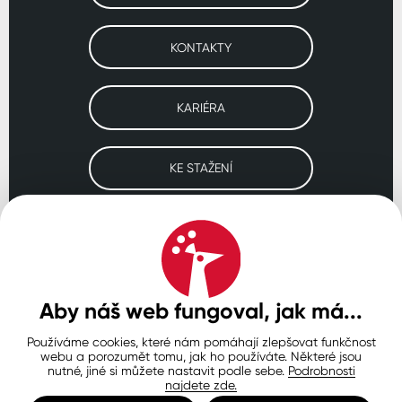
KONTAKTY
KARIÉRA
KE STAŽENÍ
Navštivte naše pobočky
ČESKO
SLOVENSKO
POLSKO
WORLDWIDE
Aby náš web fungoval, jak má...
Používáme cookies, které nám pomáhají zlepšovat funkčnost
Ochrana osobních údajů
Zásady používání souborů cookie
webu a porozumět tomu, jak ho používáte. Některé jsou
Nastavení cookies
nutné, jiné si můžete nastavit podle sebe.
Podrobnosti
najdete zde.
© Copyright 2026 COLORLAK