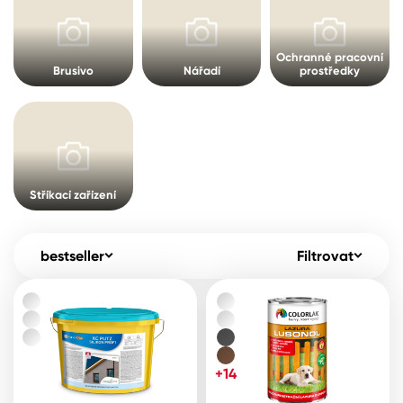
Pro akcionáře
O společnosti
Spreje
Kontakty
Ochranné pracovní
Brusivo
Nářadí
prostředky
Ředidla, tužidla, čističe, technické
kapaliny
B2B
+420 800 145 555
Po – Pá: 8:00–15:00
Česko
Slovensko
Polsko
Worldwide
Stříkací zařízení
bestseller
Filtrovat
+14