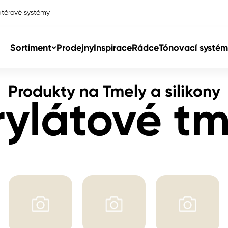
těrové systémy
tové tmely
Sortiment
Prodejny
Inspirace
Rádce
Tónovací systém
Produkty na Tmely a silikony
Col
rylátové tm
Col
dy
Col