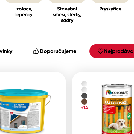
Izolace,
Stavební
Pryskyřice
lepenky
směsi, stěrky,
sádry
cké
vinky
Doporučujeme
Nejprodávan
+14