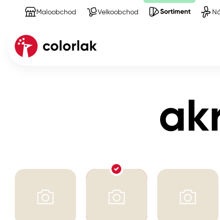
Sortiment
Maloobchod
Velkoobchod
Ná
Sortiment
Produkty na Tmely a silikony
akrylá
Kov
ak
Dřevo
Beton, asfalt, minerální podkla
Plast, sklo, keramika
Stěny
Fasády