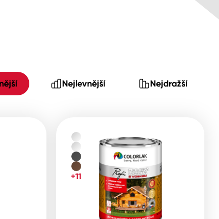
ější
Nejlevnější
Nejdražší
+11