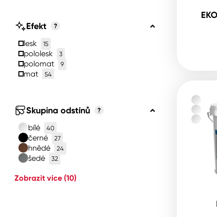
EKO
Efekt
?
lesk
15
pololesk
3
polomat
9
mat
54
Skupina odstínů
?
bílé
40
černé
27
hnědé
24
šedé
32
Zobrazit více
(10)