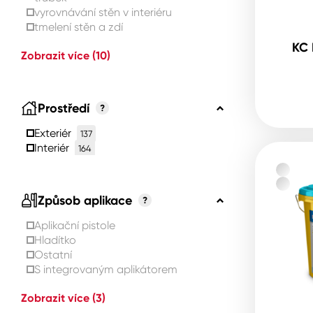
vyrovnávání stěn v interiéru
tmelení stěn a zdí
KC 
Zobrazit více
(10)
Prostředí
?
Exteriér
137
Interiér
164
Způsob aplikace
?
Aplikační pistole
Hladítko
Ostatní
S integrovaným aplikátorem
Zobrazit více
(3)