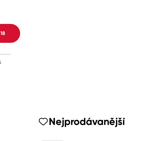
H
18
5
Nejprodávanější