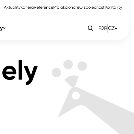
Aktuality
Kariéra
Reference
Pro akcionáře
O společnosti
Kontakty
y
CZ
B2B
orlak Dekor
CZ
ely
orlak Profi
SK
orlak Pta
PL
EN