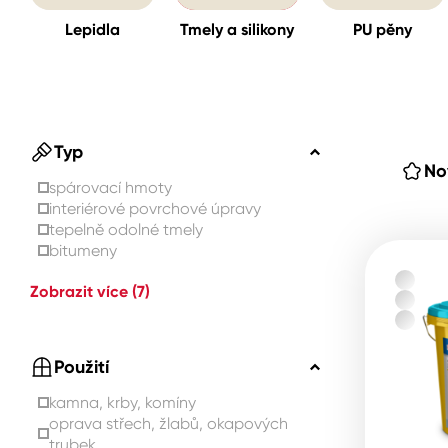
Lepidla
Tmely a silikony
PU pěny
Spreje
Ředidla, tužidla, čističe, techni
kapaliny
Typ
No
spárovací hmoty
interiérové ​​povrchové úpravy
tepelně odolné tmely
bitumeny
Zobrazit více
(7)
Použití
kamna, krby, komíny
oprava střech, žlabů, okapových
trubek