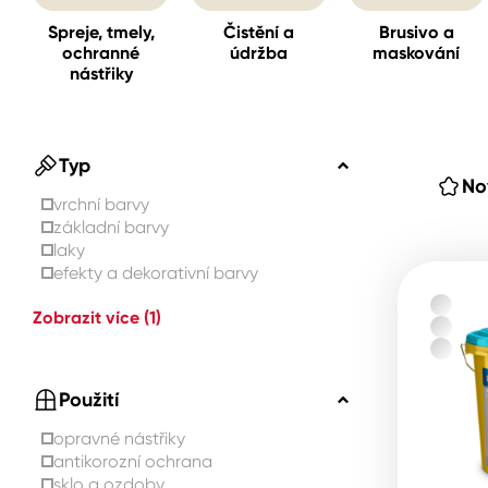
Spreje, tmely,
Čistění a
Brusivo a
ochranné
údržba
maskování
Spreje
nástřiky
Ředidla, tužidla, čističe, techni
kapaliny
Typ
No
vrchní barvy
základní barvy
laky
efekty a dekorativní barvy
Zobrazit více
(1)
Použití
opravné nástřiky
antikorozní ochrana
sklo a ozdoby