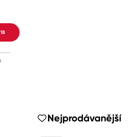
H
18
5
Nejprodávanější