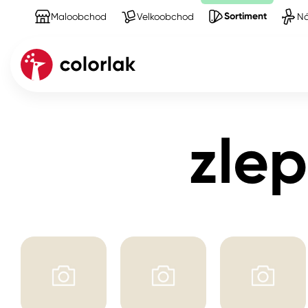
Sortiment
Maloobchod
Velkoobchod
Ná
Sortiment
Produkty na Barvy ve spreji
zlepšen
Kov
zlep
Dřevo
Beton, asfalt, minerální podkla
Plast, sklo, keramika
Stěny
Fasády