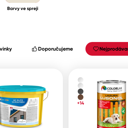
Barvy ve spreji
cké
vinky
Doporučujeme
Nejprodávan
+14