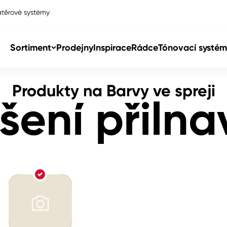
těrové systémy
í přilnavosti
Sortiment
Prodejny
Inspirace
Rádce
Tónovací systém
Produkty na Barvy ve spreji
Col
šení přilna
Col
dy
Col