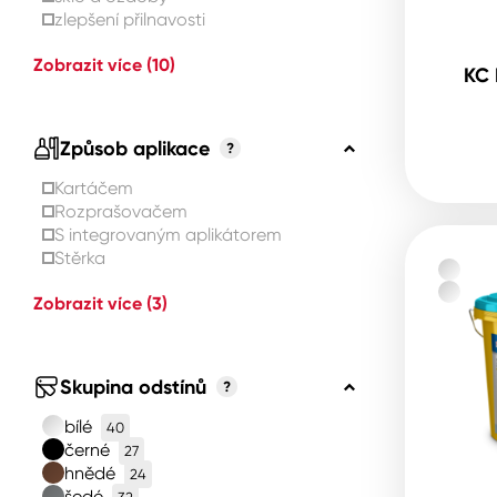
zlepšení přilnavosti
Zobrazit více
(10)
KC 
Způsob aplikace
?
Kartáčem
Rozprašovačem
S integrovaným aplikátorem
Stěrka
Zobrazit více
(3)
Skupina odstínů
?
bílé
40
černé
27
hnědé
24
šedé