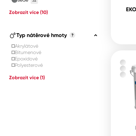
32
EKO
Zobrazit více
(10)
Typ nátěrové hmoty
?
Akrylátové
Bitumenové
Epoxidové
Polyesterové
Zobrazit více
(1)