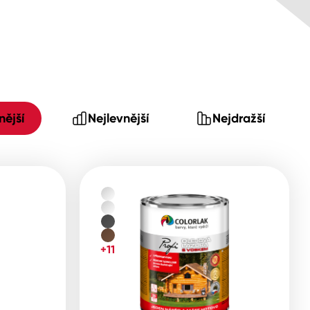
ější
Nejlevnější
Nejdražší
+11