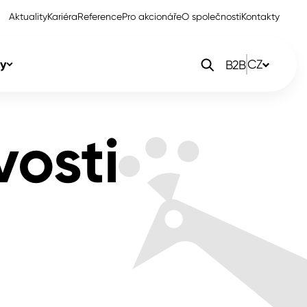
Aktuality
Kariéra
Reference
Pro akcionáře
O společnosti
Kontakty
y
CZ
B2B
orlak Dekor
CZ
vosti
orlak Profi
SK
orlak Pta
PL
EN