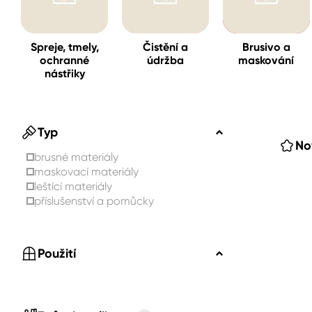
Spreje
Spreje, tmely,
Čistění a
Brusivo a
ochranné
údržba
maskování
Ředidla, tužidla, čističe, techni
nástřiky
kapaliny
Typ
No
brusné materiály
maskovací materiály
leštící materiály
příslušenství a pomůcky
Použití