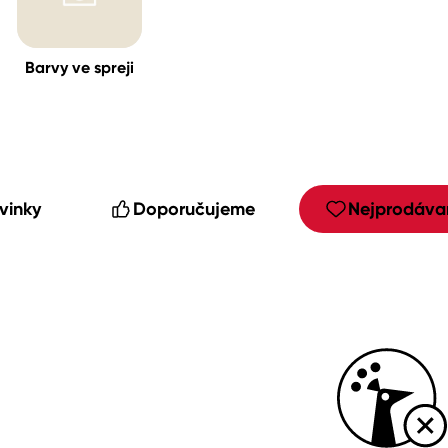
Barvy ve spreji
cké
vinky
Doporučujeme
Nejprodávan