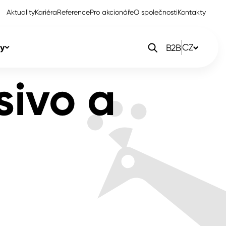
Aktuality
Kariéra
Reference
Pro akcionáře
O společnosti
Kontakty
y
CZ
B2B
sivo a
orlak Dekor
CZ
orlak Profi
SK
orlak Pta
PL
EN