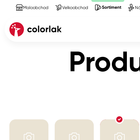
Sortiment
Maloobchod
Velkoobchod
Ná
Sortiment
Produkty na Brusivo a maskování
Produ
Kov
Dřevo
Beton, asfalt, minerální podkla
Plast, sklo, keramika
Stěny
Fasády