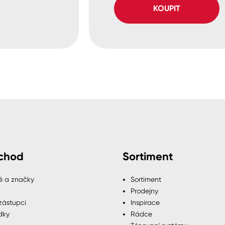
KOUPIT
chod
Sortiment
é a značky
Sortiment
Prodejny
zástupci
Inspirace
dky
Rádce