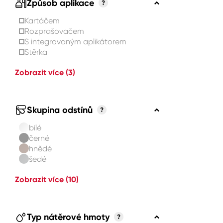
Způsob aplikace
?
Kartáčem
Rozprašovačem
S integrovaným aplikátorem
Stěrka
Zobrazit více
(3)
Skupina odstínů
?
bílé
černé
hnědé
šedé
Zobrazit více
(10)
Typ nátěrové hmoty
?