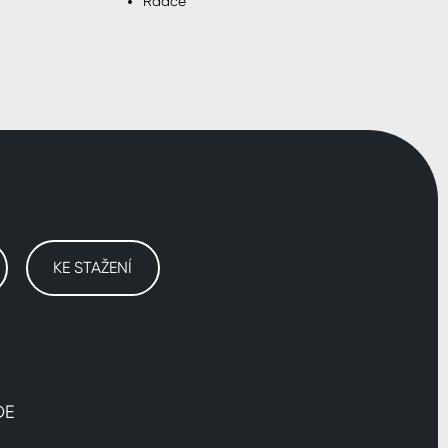
Rádce
KE STAŽENÍ
DE