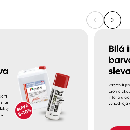
Bílá 
barv
va
sleva
Připravili j
promo akci
íční
interiéru do
žijte
výhodnější 
dukty
y.