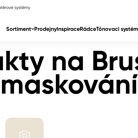
těrové systémy
Sortiment
Prodejny
Inspirace
Rádce
Tónovací systém
kty na Bru
Col
maskování
Col
dy
Col