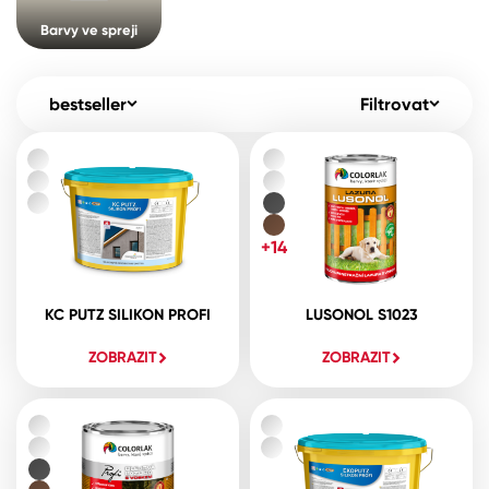
Pro akcionáře
O společnosti
Barvy ve spreji
Spreje
Kontakty
Ředidla, tužidla, čističe, technické
bestseller
Filtrovat
kapaliny
B2B
+420 800 145 555
Po – Pá: 8:00–15:00
Česko
Slovensko
Polsko
Worldwide
+14
KC PUTZ SILIKON PROFI
LUSONOL S1023
ZOBRAZIT
ZOBRAZIT