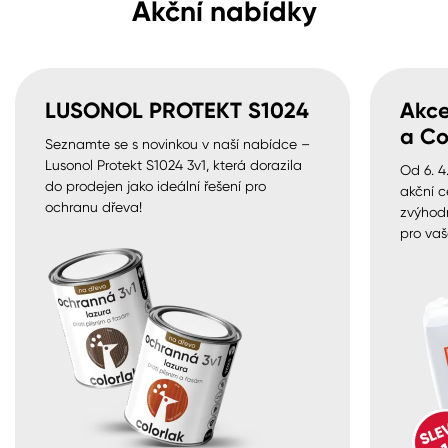
Akční nabídky
LUSONOL PROTEKT S1024
Akce
a Co
Seznamte se s novinkou v naší nabídce –
Lusonol Protekt S1024 3v1, která dorazila
Od 6. 4
do prodejen jako ideální řešení pro
akční c
ochranu dřeva!
zvýhod
pro vaš