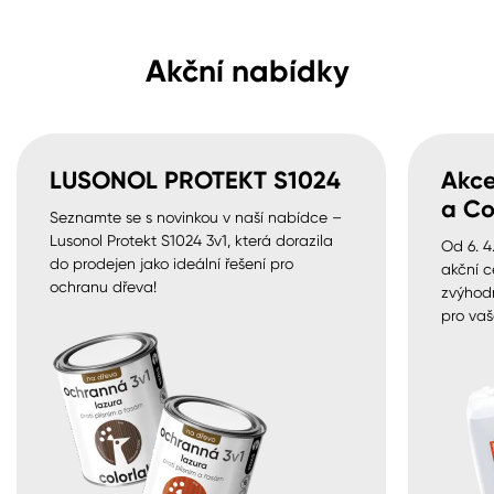
Akční nabídky
LUSONOL PROTEKT S1024
Akce
a Co
Seznamte se s novinkou v naší nabídce –
Lusonol Protekt S1024 3v1, která dorazila
Od 6. 4
do prodejen jako ideální řešení pro
akční c
ochranu dřeva!
zvýhod
pro vaš