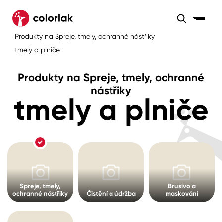
Sortiment
Produkty na Spreje, tmely, ochranné nástřiky
Sortiment
Tónovací systémy
tmely a plniče
Nátěrové
Maloobchod
Velkoobchod
Sortiment
systémy
Produkty na Spreje, tmely, ochranné
Kov
Colorlak Dekor
nástřiky
tmely a plniče
Sortiment
Dřevo
Colorlak Profi
Prodejny
Inspirace
Rádce
Beton, asfalt, minerální podklady
Colorlak Pta
Tónovací systémy
Plast, sklo, keramika
Spreje, tmely,
Brusivo a
Úvod
Aktuality
Stěny
ochranné nástřiky
Čistění a údržba
maskování
Kariéra
Reference
Fasády