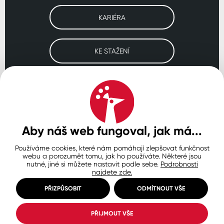
KARIÉRA
KE STAŽENÍ
Navštivte naše pobočky
ČESKO
SLOVENSKO
POLSKO
WORLDWIDE
Aby náš web fungoval, jak má...
Používáme cookies, které nám pomáhají zlepšovat funkčnost
Ochrana osobních údajů
Zásady používání souborů cookie
webu a porozumět tomu, jak ho používáte. Některé jsou
Nastavení cookies
nutné, jiné si můžete nastavit podle sebe.
Podrobnosti
najdete zde.
© Copyright 2026 COLORLAK
Created by inCUBE
PŘIZPŮSOBIT
ODMÍTNOUT VŠE
PŘIJMOUT VŠE