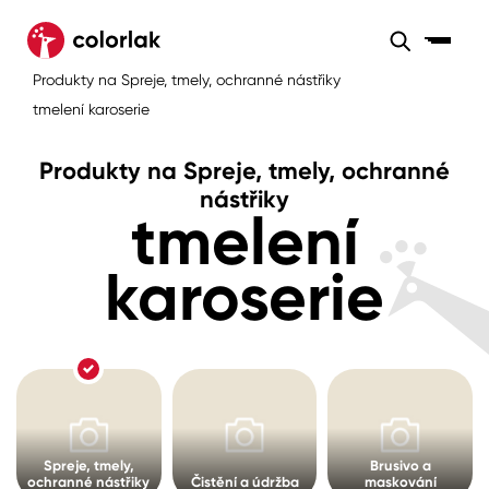
Sortiment
Produkty na Spreje, tmely, ochranné nástřiky
Sortiment
Tónovací systémy
tmelení karoserie
Nátěrové
Maloobchod
Velkoobchod
Sortiment
systémy
Produkty na Spreje, tmely, ochranné
Kov
Colorlak Dekor
nástřiky
tmelení
Sortiment
Dřevo
Colorlak Profi
Prodejny
karoserie
Inspirace
Rádce
Beton, asfalt, minerální podklady
Colorlak Pta
Tónovací systémy
Plast, sklo, keramika
Úvod
Aktuality
Stěny
Kariéra
Reference
Spreje, tmely,
Brusivo a
Fasády
ochranné nástřiky
Čistění a údržba
maskování