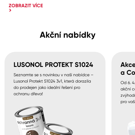
ZOBRAZIT VÍCE
Akční nabídky
LUSONOL PROTEKT S1024
Akce
a Co
Seznamte se s novinkou v naší nabídce –
Lusonol Protekt S1024 3v1, která dorazila
Od 6. 4
do prodejen jako ideální řešení pro
akční c
ochranu dřeva!
zvýhod
pro vaš