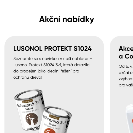
Akční nabídky
LUSONOL PROTEKT S1024
Akce
a Co
Seznamte se s novinkou v naší nabídce –
Lusonol Protekt S1024 3v1, která dorazila
Od 6. 4
do prodejen jako ideální řešení pro
akční c
ochranu dřeva!
zvýhod
pro vaš