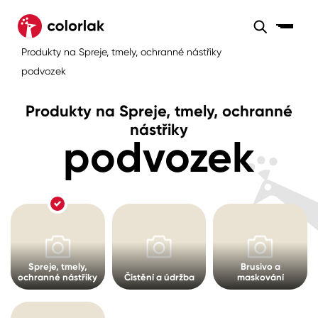
Sortiment
Produkty na Spreje, tmely, ochranné nástřiky
Sortiment
Tónovací systémy
podvozek
Nátěrové
Maloobchod
Velkoobchod
Sortiment
systémy
Produkty na Spreje, tmely, ochranné
Kov
Colorlak Dekor
nástřiky
podvozek
Sortiment
Dřevo
Colorlak Profi
Prodejny
Inspirace
Rádce
Beton, asfalt, minerální podklady
Colorlak Pta
Tónovací systémy
Plast, sklo, keramika
Spreje, tmely,
Brusivo a
Úvod
Aktuality
Stěny
ochranné nástřiky
Čistění a údržba
maskování
Kariéra
Reference
Fasády