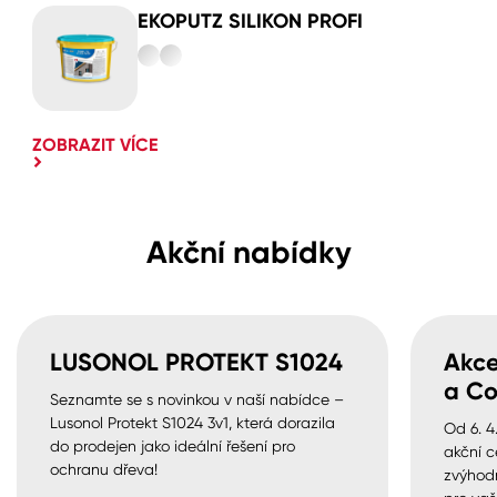
EKOPUTZ SILIKON PROFI
ZOBRAZIT VÍCE
Akční nabídky
LUSONOL PROTEKT S1024
Akce
a Co
Seznamte se s novinkou v naší nabídce –
Lusonol Protekt S1024 3v1, která dorazila
Od 6. 4
do prodejen jako ideální řešení pro
akční c
ochranu dřeva!
zvýhod