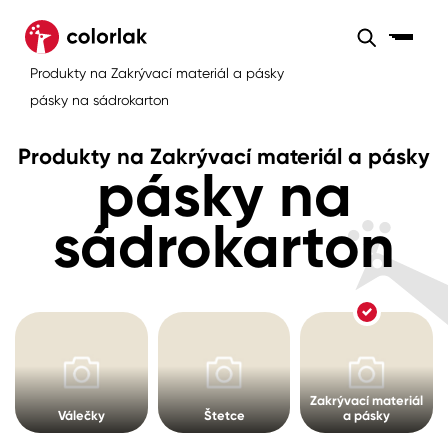
Sortiment
Produkty na Zakrývací materiál a pásky
Sortiment
Tónovací systémy
pásky na sádrokarton
Nátěrové
Maloobchod
Velkoobchod
Sortiment
systémy
Produkty na Zakrývací materiál a pásky
pásky na
Kov
Colorlak Dekor
Sortiment
sádrokarton
Dřevo
Colorlak Profi
Prodejny
Inspirace
Rádce
Beton, asfalt, minerální podklady
Colorlak Pta
Tónovací systémy
Plast, sklo, keramika
Úvod
Aktuality
Stěny
Zakrývací materiál
Válečky
Štetce
a pásky
Kariéra
Reference
Fasády