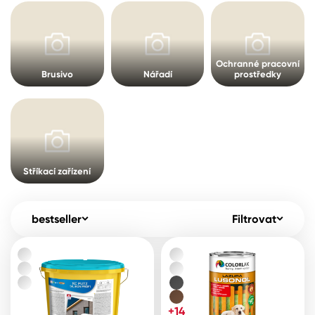
Pro akcionáře
O společnosti
Spreje
Kontakty
Ředidla, tužidla, čističe, technické
Ochranné pracovní
Brusivo
Nářadí
prostředky
kapaliny
B2B
+420 800 145 555
Po – Pá: 8:00–15:00
Česko
Slovensko
Polsko
Worldwide
Stříkací zařízení
bestseller
Filtrovat
+14