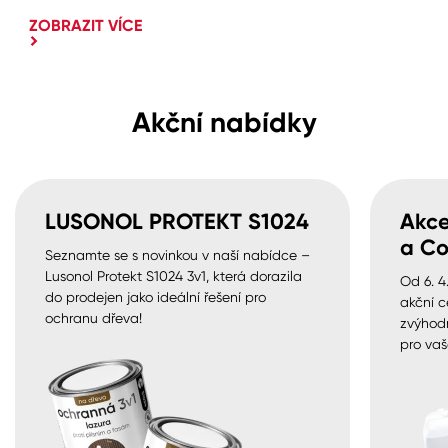
ZOBRAZIT VÍCE
Akční nabídky
LUSONOL PROTEKT S1024
Akce
a Co
Seznamte se s novinkou v naší nabídce –
Lusonol Protekt S1024 3v1, která dorazila
Od 6. 4
do prodejen jako ideální řešení pro
akční c
ochranu dřeva!
zvýhod
pro vaš