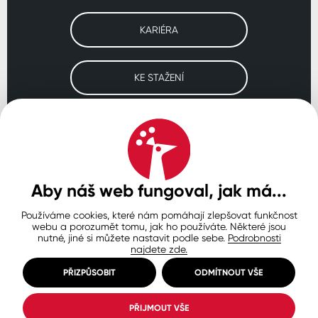
KARIÉRA
KE STAŽENÍ
Navštivte naše pobočky
ČESKO
SLOVENSKO
POLSKO
WORLDWIDE
Aby náš web fungoval, jak má...
Používáme cookies, které nám pomáhají zlepšovat funkčnost
Ochrana osobních údajů
Zásady používání souborů cookie
webu a porozumět tomu, jak ho používáte. Některé jsou
Nastavení cookies
nutné, jiné si můžete nastavit podle sebe.
Podrobnosti
najdete zde.
© Copyright 2026 COLORLAK
Created by inCUBE
PŘIZPŮSOBIT
ODMÍTNOUT VŠE
PŘIJMOUT VŠE