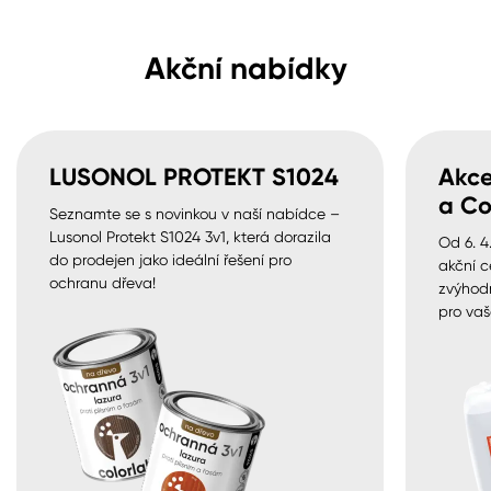
Akční nabídky
LUSONOL PROTEKT S1024
Akce
a Co
Seznamte se s novinkou v naší nabídce –
Lusonol Protekt S1024 3v1, která dorazila
Od 6. 4
do prodejen jako ideální řešení pro
akční c
ochranu dřeva!
zvýhod
pro vaš