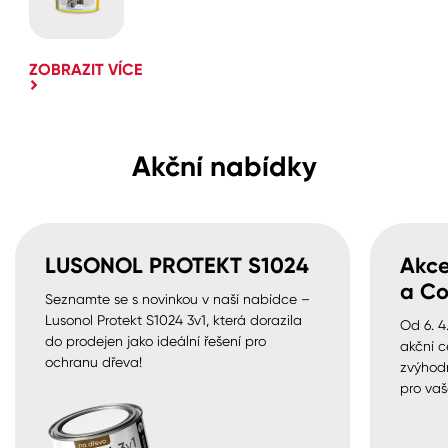
ZOBRAZIT VÍCE
Akční nabídky
LUSONOL PROTEKT S1024
Akce
a Co
Seznamte se s novinkou v naší nabídce –
Lusonol Protekt S1024 3v1, která dorazila
Od 6. 4
do prodejen jako ideální řešení pro
akční c
ochranu dřeva!
zvýhod
pro vaš