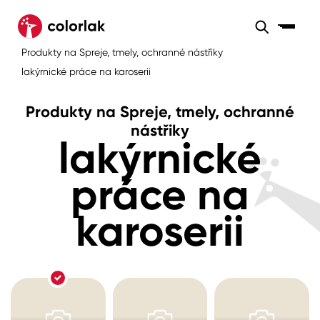
Sortiment
Produkty na Spreje, tmely, ochranné nástřiky
Sortiment
Tónovací systémy
lakýrnické práce na karoserii
Nátěrové
Maloobchod
Velkoobchod
Sortiment
systémy
Produkty na Spreje, tmely, ochranné
Kov
Colorlak Dekor
nástřiky
lakýrnické
Sortiment
Dřevo
Colorlak Profi
Prodejny
práce na
Inspirace
Rádce
Beton, asfalt, minerální podklady
Colorlak Pta
karoserii
Tónovací systémy
Plast, sklo, keramika
Úvod
Aktuality
Stěny
Kariéra
Reference
Fasády