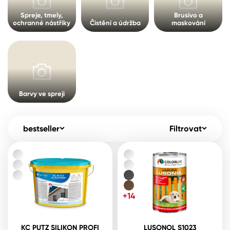
Pro akcionáře
O společnosti
Spreje, tmely,
Brusivo a
Spreje
ochranné nástřiky
Čistění a údržba
maskování
Kontakty
Ředidla, tužidla, čističe, technické
kapaliny
B2B
+420 800 145 555
Po – Pá: 8:00–15:00
Česko
Slovensko
Polsko
Worldwide
Barvy ve spreji
bestseller
Filtrovat
+14
KC PUTZ SILIKON PROFI
LUSONOL S1023