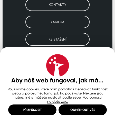
KONTAKTY
KARIÉRA
KE STAŽENÍ
Navštivte naše pobočky
ČESKO
SLOVENSKO
POLSKO
WORLDWIDE
Aby náš web fungoval, jak má...
Používáme cookies, které nám pomáhají zlepšovat funkčnost
Ochrana osobních údajů
Zásady používání souborů cookie
webu a porozumět tomu, jak ho používáte. Některé jsou
Nastavení cookies
nutné, jiné si můžete nastavit podle sebe.
Podrobnosti
najdete zde.
© Copyright 2026 COLORLAK
Created by inCUBE
PŘIZPŮSOBIT
ODMÍTNOUT VŠE