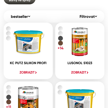
Barvy ve spreji
Pro akcionáře
O společnosti
Spreje
Kontakty
bestseller
Filtrovat
Ředidla, tužidla, čističe, technické
kapaliny
B2B
+420 800 145 555
Po – Pá: 8:00–15:00
Česko
Slovensko
Polsko
Worldwide
+14
KC PUTZ SILIKON PROFI
LUSONOL S1023
ZOBRAZIT
ZOBRAZIT
+11