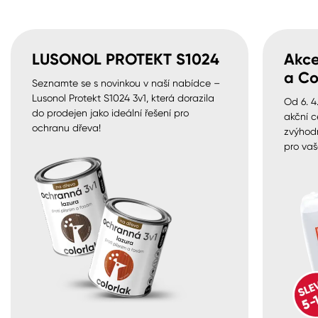
LUSONOL PROTEKT S1024
Akce
a Co
Seznamte se s novinkou v naší nabídce –
Lusonol Protekt S1024 3v1, která dorazila
Od 6. 4
do prodejen jako ideální řešení pro
akční c
ochranu dřeva!
zvýhod
pro vaš