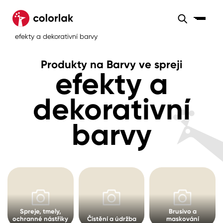
Sortiment
Produkty na Barvy ve spreji
efekty a dekorativní barvy
Sortiment
Tónovací systémy
Produkty na Barvy ve spreji
Nátěrové
efekty a
Maloobchod
Velkoobchod
Sortiment
systémy
Kov
Colorlak Dekor
dekorativní
Sortiment
Dřevo
Colorlak Profi
Prodejny
barvy
Inspirace
Rádce
Beton, asfalt, minerální podklady
Colorlak Pta
Tónovací systémy
Plast, sklo, keramika
Úvod
Aktuality
Stěny
Kariéra
Reference
Spreje, tmely,
Brusivo a
Fasády
ochranné nástřiky
Čistění a údržba
maskování