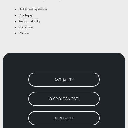
Nátěrové systémy
Prodejny
Akční nabídky
Inspirace
Rádce
AKTUALITY
O SPOLEČNOSTI
KONTAKTY