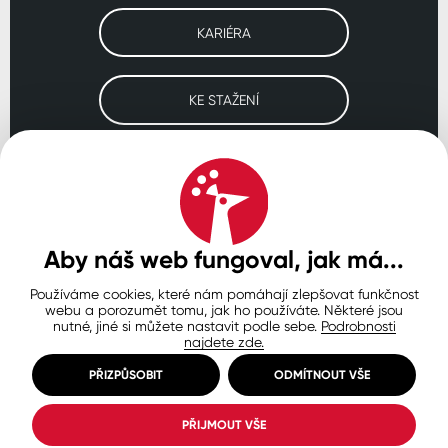
KARIÉRA
KE STAŽENÍ
Navštivte naše pobočky
ČESKO
SLOVENSKO
POLSKO
WORLDWIDE
Aby náš web fungoval, jak má...
Používáme cookies, které nám pomáhají zlepšovat funkčnost
Ochrana osobních údajů
Zásady používání souborů cookie
webu a porozumět tomu, jak ho používáte. Některé jsou
Nastavení cookies
nutné, jiné si můžete nastavit podle sebe.
Podrobnosti
najdete zde.
© Copyright 2026 COLORLAK
Created by inCUBE
PŘIZPŮSOBIT
ODMÍTNOUT VŠE
PŘIJMOUT VŠE