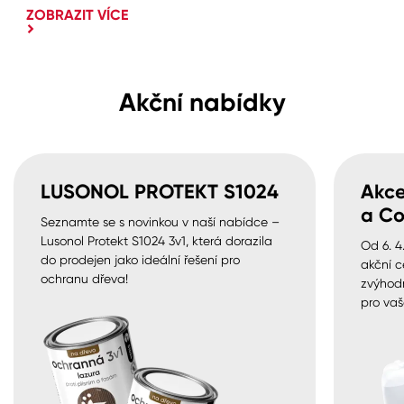
ZOBRAZIT VÍCE
Akční nabídky
LUSONOL PROTEKT S1024
Akce
a Co
Seznamte se s novinkou v naší nabídce –
Lusonol Protekt S1024 3v1, která dorazila
Od 6. 4
do prodejen jako ideální řešení pro
akční c
ochranu dřeva!
zvýhod
pro vaš