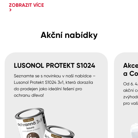
ZOBRAZIT VÍCE
Akční nabídky
LUSONOL PROTEKT S1024
Akce
a Co
Seznamte se s novinkou v naší nabídce –
Lusonol Protekt S1024 3v1, která dorazila
Od 6. 4
do prodejen jako ideální řešení pro
akční c
ochranu dřeva!
zvýhod
pro vaš