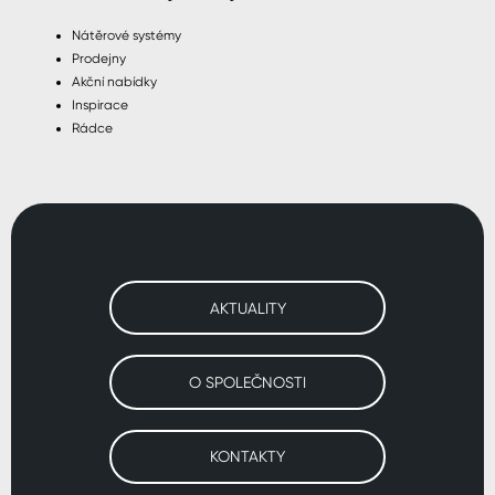
Nátěrové systémy
Prodejny
Akční nabídky
Inspirace
Rádce
AKTUALITY
O SPOLEČNOSTI
KONTAKTY