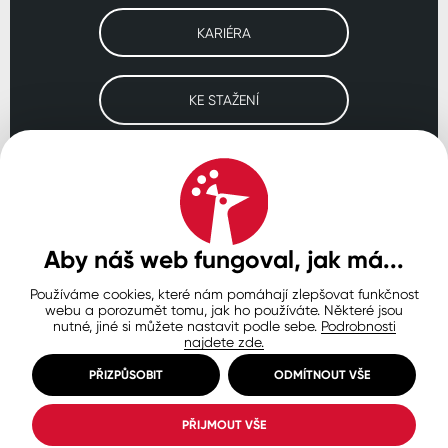
KARIÉRA
KE STAŽENÍ
Navštivte naše pobočky
ČESKO
SLOVENSKO
POLSKO
WORLDWIDE
Aby náš web fungoval, jak má...
Používáme cookies, které nám pomáhají zlepšovat funkčnost
Ochrana osobních údajů
Zásady používání souborů cookie
webu a porozumět tomu, jak ho používáte. Některé jsou
Nastavení cookies
nutné, jiné si můžete nastavit podle sebe.
Podrobnosti
najdete zde.
© Copyright 2026 COLORLAK
Created by inCUBE
PŘIZPŮSOBIT
ODMÍTNOUT VŠE
PŘIJMOUT VŠE