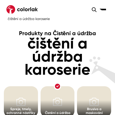
Sortiment
Produkty na Čistění a údržba
čištění a údržba karoserie
Sortiment
Tónovací systémy
Produkty na Čistění a údržba
Nátěrové
čištění a
Maloobchod
Velkoobchod
Sortiment
systémy
Kov
Colorlak Dekor
údržba
Sortiment
Dřevo
Colorlak Profi
Prodejny
karoserie
Inspirace
Rádce
Beton, asfalt, minerální podklady
Colorlak Pta
Tónovací systémy
Plast, sklo, keramika
Úvod
Aktuality
Stěny
Kariéra
Reference
Spreje, tmely,
Brusivo a
Fasády
ochranné nástřiky
Čistění a údržba
maskování