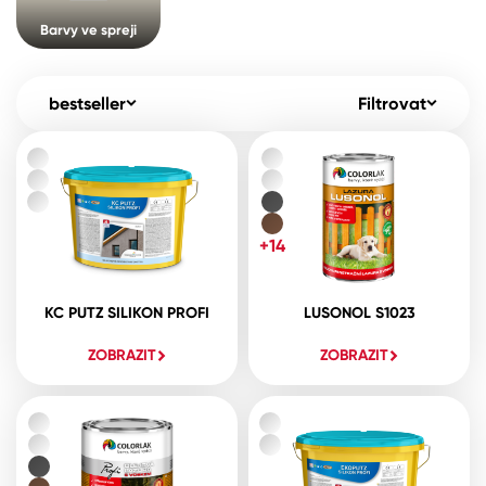
Pro akcionáře
O společnosti
Barvy ve spreji
Spreje
Kontakty
Ředidla, tužidla, čističe, technické
bestseller
Filtrovat
kapaliny
B2B
+420 800 145 555
Po – Pá: 8:00–15:00
Česko
Slovensko
Polsko
Worldwide
+14
KC PUTZ SILIKON PROFI
LUSONOL S1023
ZOBRAZIT
ZOBRAZIT