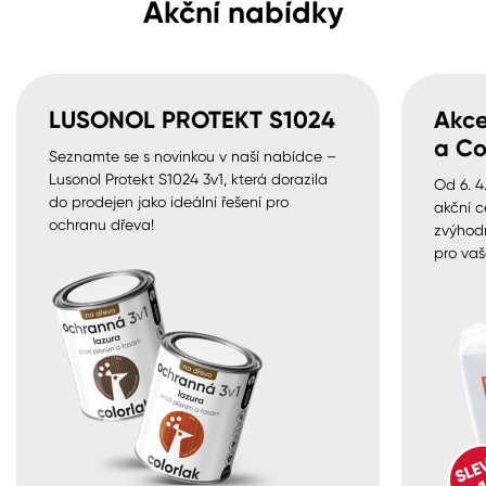
Akční nabídky
LUSONOL PROTEKT S1024
Akce
a Co
Seznamte se s novinkou v naší nabídce –
Lusonol Protekt S1024 3v1, která dorazila
Od 6. 4
do prodejen jako ideální řešení pro
akční c
ochranu dřeva!
zvýhod
pro vaš