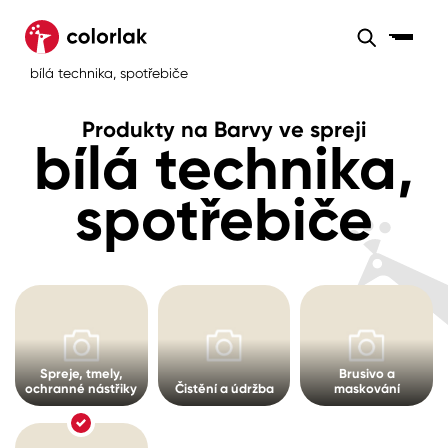
Sortiment
Produkty na Barvy ve spreji
bílá technika, spotřebiče
Sortiment
Tónovací systémy
Produkty na Barvy ve spreji
Nátěrové
bílá technika,
Maloobchod
Velkoobchod
Sortiment
systémy
Kov
Colorlak Dekor
spotřebiče
Sortiment
Dřevo
Colorlak Profi
Prodejny
Inspirace
Rádce
Beton, asfalt, minerální podklady
Colorlak Pta
Tónovací systémy
Plast, sklo, keramika
Spreje, tmely,
Brusivo a
Úvod
Aktuality
Stěny
ochranné nástřiky
Čistění a údržba
maskování
Kariéra
Reference
Fasády