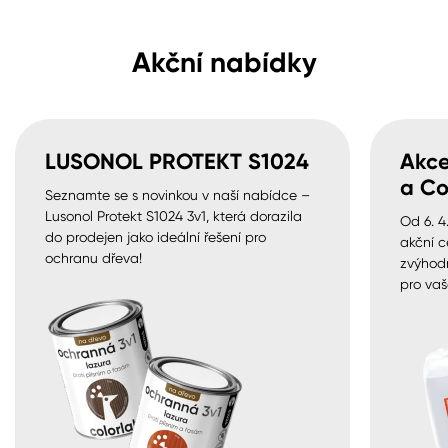
Akční nabídky
LUSONOL PROTEKT S1024
Akce
a Co
Seznamte se s novinkou v naší nabídce –
Lusonol Protekt S1024 3v1, která dorazila
Od 6. 4
do prodejen jako ideální řešení pro
akční c
ochranu dřeva!
zvýhod
pro vaš