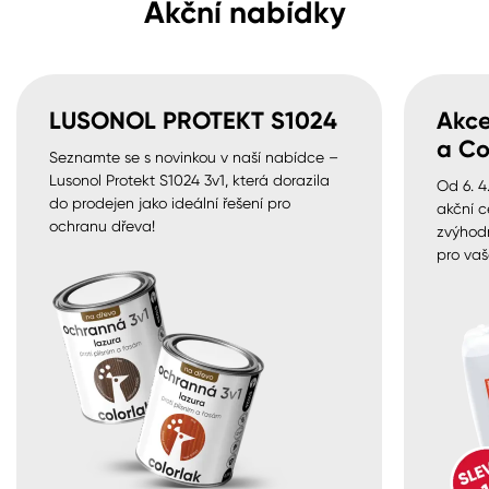
Akční nabídky
LUSONOL PROTEKT S1024
Akce
a Co
Seznamte se s novinkou v naší nabídce –
Lusonol Protekt S1024 3v1, která dorazila
Od 6. 4
do prodejen jako ideální řešení pro
akční c
ochranu dřeva!
zvýhod
pro vaš