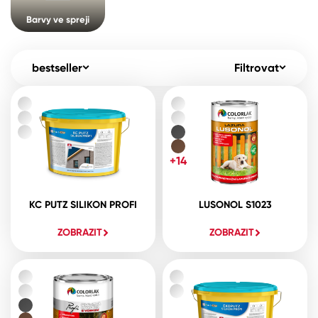
Pro akcionáře
O společnosti
Barvy ve spreji
Spreje
Kontakty
Ředidla, tužidla, čističe, technické
bestseller
Filtrovat
kapaliny
B2B
+420 800 145 555
Po – Pá: 8:00–15:00
Česko
Slovensko
Polsko
Worldwide
+14
KC PUTZ SILIKON PROFI
LUSONOL S1023
ZOBRAZIT
ZOBRAZIT