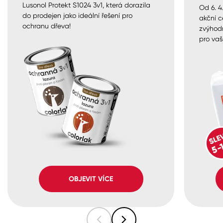
Lusonol Protekt S1024 3v1, která dorazila
Od 6. 4
do prodejen jako ideální řešení pro
akční c
ochranu dřeva!
zvýhod
pro vaš
OBJEVIT VÍCE