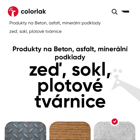
Sortiment
Produkty na Beton, asfalt, minerální podklady
Sortiment
Tónovací systémy
zeď, sokl, plotové tvárnice
Nátěrové
Maloobchod
Velkoobchod
Sortiment
systémy
Produkty na Beton, asfalt, minerální
Kov
Colorlak Dekor
podklady
zeď, sokl,
Sortiment
Dřevo
Colorlak Profi
Prodejny
plotové
Inspirace
Rádce
Beton, asfalt, minerální podklady
Colorlak Pta
tvárnice
Tónovací systémy
Plast, sklo, keramika
Úvod
Aktuality
Stěny
Kariéra
Reference
Fasády