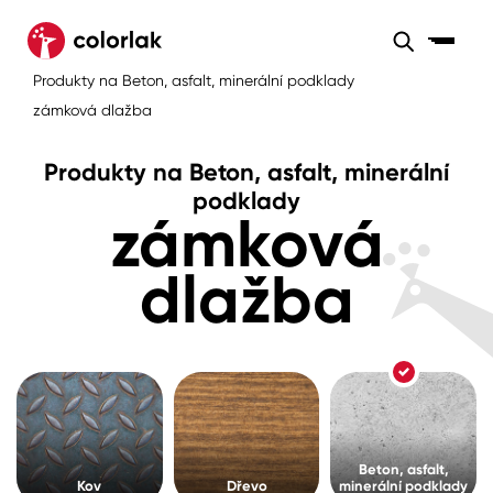
Sortiment
Produkty na Beton, asfalt, minerální podklady
Sortiment
Tónovací systémy
zámková dlažba
Nátěrové
Maloobchod
Velkoobchod
Sortiment
systémy
Produkty na Beton, asfalt, minerální
Kov
Colorlak Dekor
podklady
zámková
Sortiment
Dřevo
Colorlak Profi
Prodejny
dlažba
Inspirace
Rádce
Beton, asfalt, minerální podklady
Colorlak Pta
Tónovací systémy
Plast, sklo, keramika
Úvod
Aktuality
Stěny
Kariéra
Reference
Beton, asfalt,
Fasády
Kov
Dřevo
minerální podklady