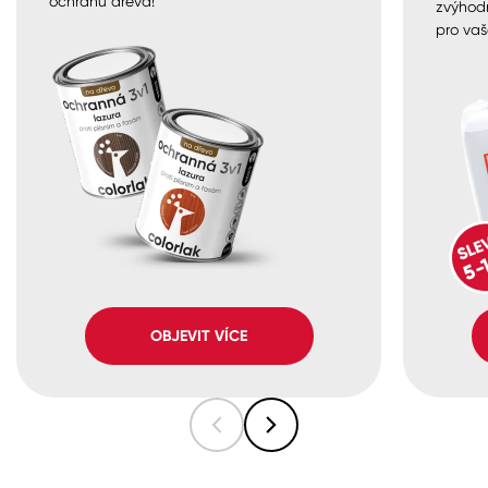
ochranu dřeva!
zvýhod
pro vaš
OBJEVIT VÍCE