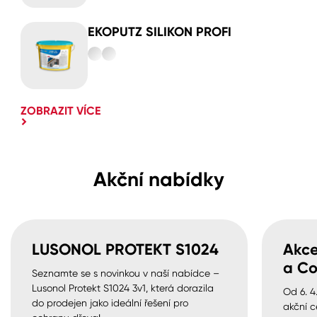
EKOPUTZ SILIKON PROFI
ZOBRAZIT VÍCE
Akční nabídky
LUSONOL PROTEKT S1024
Akce
a Co
Seznamte se s novinkou v naší nabídce –
Lusonol Protekt S1024 3v1, která dorazila
Od 6. 4
do prodejen jako ideální řešení pro
akční c