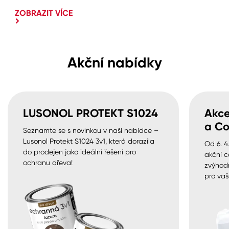
ZOBRAZIT VÍCE
Akční nabídky
LUSONOL PROTEKT S1024
Akce
a Co
Seznamte se s novinkou v naší nabídce –
Lusonol Protekt S1024 3v1, která dorazila
Od 6. 4
do prodejen jako ideální řešení pro
akční c
ochranu dřeva!
zvýhod
pro vaš