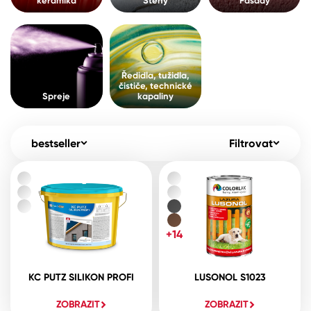
keramika
Stěny
Fasády
Pro akcionáře
O společnosti
Spreje
Kontakty
Ředidla, tužidla, čističe, technické
Ředidla, tužidla,
kapaliny
čističe, technické
B2B
+420 800 145 555
Po – Pá: 8:00–15:00
Spreje
kapaliny
Česko
Slovensko
Polsko
Worldwide
bestseller
Filtrovat
+14
KC PUTZ SILIKON PROFI
LUSONOL S1023
ZOBRAZIT
ZOBRAZIT