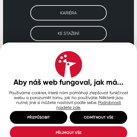
KARIÉRA
KE STAŽENÍ
Navštivte naše pobočky
ČESKO
SLOVENSKO
POLSKO
WORLDWIDE
Aby náš web fungoval, jak má...
Používáme cookies, které nám pomáhají zlepšovat funkčnost
Ochrana osobních údajů
Zásady používání souborů cookie
webu a porozumět tomu, jak ho používáte. Některé jsou
Nastavení cookies
nutné, jiné si můžete nastavit podle sebe.
Podrobnosti
najdete zde.
© Copyright 2026 COLORLAK
Created by inCUBE
PŘIZPŮSOBIT
ODMÍTNOUT VŠE
PŘIJMOUT VŠE