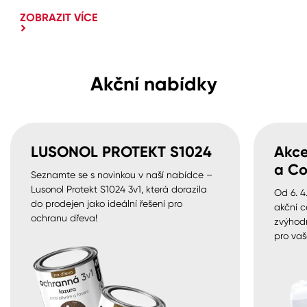
ZOBRAZIT VÍCE
Akční nabídky
LUSONOL PROTEKT S1024
Akce
a Co
Seznamte se s novinkou v naší nabídce –
Lusonol Protekt S1024 3v1, která dorazila
Od 6. 4
do prodejen jako ideální řešení pro
akční c
ochranu dřeva!
zvýhod
pro vaš