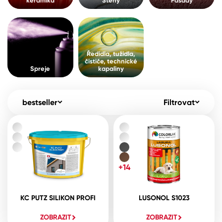
keramika
Stěny
Fasády
Pro akcionáře
O společnosti
Spreje
Kontakty
Ředidla, tužidla, čističe, technické
Ředidla, tužidla,
kapaliny
čističe, technické
B2B
+420 800 145 555
Po – Pá: 8:00–15:00
Spreje
kapaliny
Česko
Slovensko
Polsko
Worldwide
bestseller
Filtrovat
+14
KC PUTZ SILIKON PROFI
LUSONOL S1023
ZOBRAZIT
ZOBRAZIT