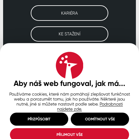
KARIÉRA
KE STAŽENÍ
Navštivte naše pobočky
ČESKO
SLOVENSKO
POLSKO
WORLDWIDE
Aby náš web fungoval, jak má...
Používáme cookies, které nám pomáhají zlepšovat funkčnost
Ochrana osobních údajů
Zásady používání souborů cookie
webu a porozumět tomu, jak ho používáte. Některé jsou
Nastavení cookies
nutné, jiné si můžete nastavit podle sebe.
Podrobnosti
najdete zde.
© Copyright 2026 COLORLAK
Created by inCUBE
PŘIZPŮSOBIT
ODMÍTNOUT VŠE
PŘIJMOUT VŠE