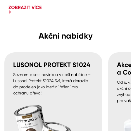
ZOBRAZIT VÍCE
Akční nabídky
LUSONOL PROTEKT S1024
Akce
a Co
Seznamte se s novinkou v naší nabídce –
Lusonol Protekt S1024 3v1, která dorazila
Od 6. 4
do prodejen jako ideální řešení pro
akční c
ochranu dřeva!
zvýhod
pro vaš