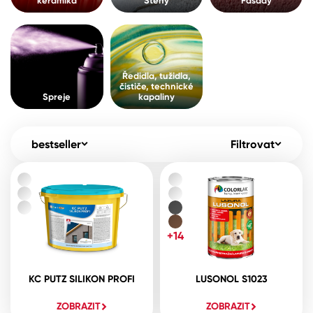
keramika
Stěny
Fasády
Pro akcionáře
O společnosti
Spreje
Kontakty
Ředidla, tužidla, čističe, technické
Ředidla, tužidla,
kapaliny
čističe, technické
B2B
+420 800 145 555
Po – Pá: 8:00–15:00
Spreje
kapaliny
Česko
Slovensko
Polsko
Worldwide
bestseller
Filtrovat
+14
KC PUTZ SILIKON PROFI
LUSONOL S1023
ZOBRAZIT
ZOBRAZIT