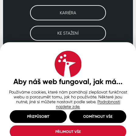
KARIÉRA
KE STAŽENÍ
Navštivte naše pobočky
ČESKO
SLOVENSKO
POLSKO
WORLDWIDE
Aby náš web fungoval, jak má...
Používáme cookies, které nám pomáhají zlepšovat funkčnost
Ochrana osobních údajů
Zásady používání souborů cookie
webu a porozumět tomu, jak ho používáte. Některé jsou
Nastavení cookies
nutné, jiné si můžete nastavit podle sebe.
Podrobnosti
najdete zde.
© Copyright 2026 COLORLAK
Created by inCUBE
PŘIZPŮSOBIT
ODMÍTNOUT VŠE
PŘIJMOUT VŠE