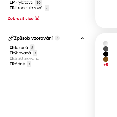
Akrylátová
30
Nitrocelulózová
7
Zobrazit více
(6)
Způsob vzorování
?
hlazená
5
rýhovaná
3
strukturovaná
žádné
3
+5