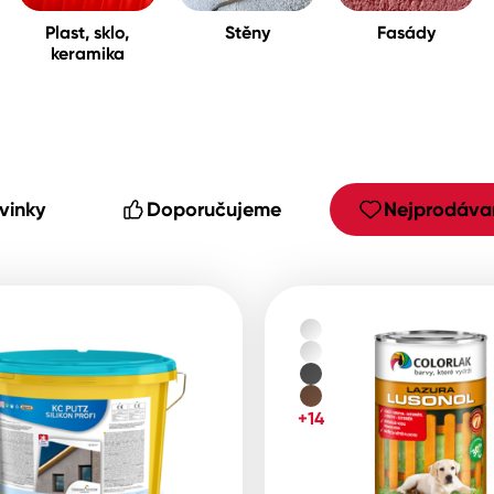
Plast, sklo,
Stěny
Fasády
keramika
cké
vinky
Doporučujeme
Nejprodávan
+14