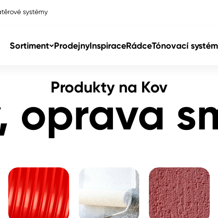
těrové systémy
tu
Sortiment
Prodejny
Inspirace
Rádce
Tónovací systém
Produkty na Kov
Col
, oprava s
Col
dy
Col