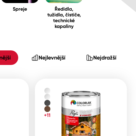
Spreje
Ředidla,
tužidla, čističe,
technické
kapaliny
ější
Nejlevnější
Nejdražší
+11