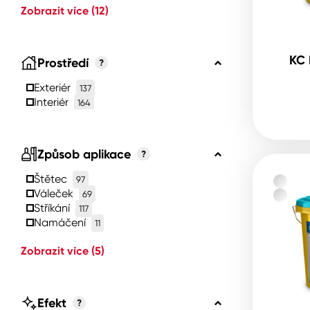
Zobrazit více
(12)
KC 
Prostředí
?
Exteriér
137
Interiér
164
Způsob aplikace
?
Štětec
97
Váleček
69
Stříkání
117
Namáčení
11
Zobrazit více
(5)
Efekt
?