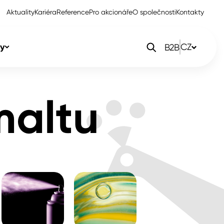
Aktuality
Kariéra
Reference
Pro akcionáře
O společnosti
Kontakty
y
CZ
B2B
orlak Dekor
CZ
maltu
orlak Profi
SK
orlak Pta
PL
EN