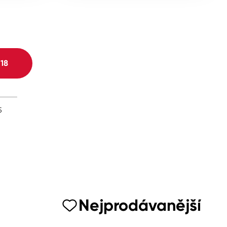
H
18
5
Nejprodávanější