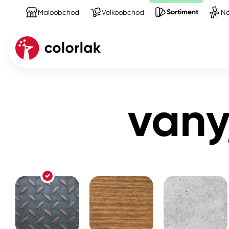
Sortiment
Maloobchod
Velkoobchod
Ná
Sortiment
Produkty na Kov
vany, oprava smal
Kov
vany
Dřevo
Beton, asfalt, minerální podkla
Plast, sklo, keramika
Stěny
Fasády