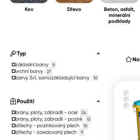
Kov
Dřevo
Beton, asfalt,
minerální
Spreje
podklady
Ředidla, tužidla, čističe, techni
kapaliny
Typ
No
základní barvy
9
vrchní barvy
27
barvy 3v1, samozákladující barvy
10
Použití
brány, ploty, zábradlí - ocel
24
brány, ploty, zábradlí - pozink
13
střechy - pozinkovaný plech
10
střechy - zoxidovaný plech
11