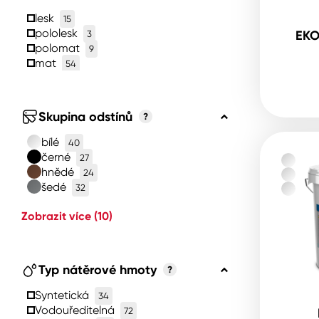
lesk
15
pololesk
EKO
3
polomat
9
mat
54
Skupina odstínů
?
bílé
40
černé
27
hnědé
24
šedé
32
Zobrazit více
(10)
Typ nátěrové hmoty
?
Syntetická
34
Vodouředitelná
72