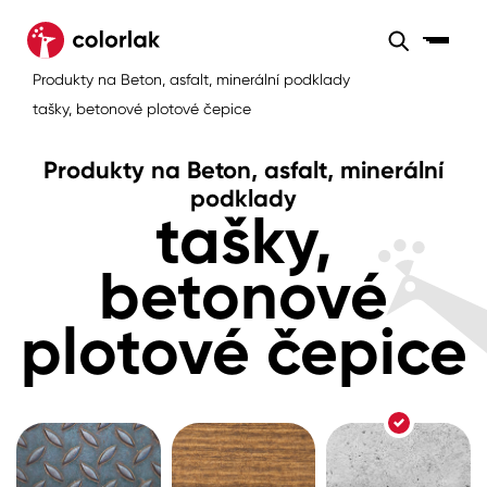
Sortiment
Produkty na Beton, asfalt, minerální podklady
Sortiment
Tónovací systémy
tašky, betonové plotové čepice
Nátěrové
Maloobchod
Velkoobchod
Sortiment
systémy
Produkty na Beton, asfalt, minerální
Kov
Colorlak Dekor
podklady
tašky,
Sortiment
Dřevo
Colorlak Profi
Prodejny
betonové
Inspirace
Rádce
Beton, asfalt, minerální podklady
Colorlak Pta
plotové čepice
Tónovací systémy
Plast, sklo, keramika
Úvod
Aktuality
Stěny
Kariéra
Reference
Fasády