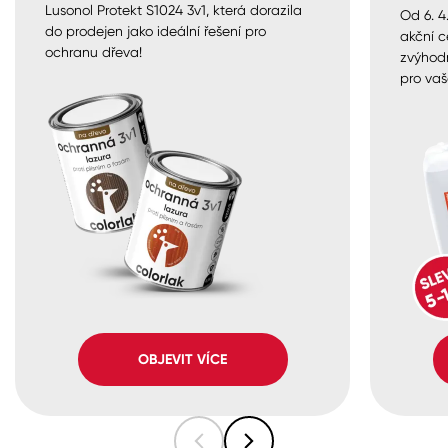
Lusonol Protekt S1024 3v1, která dorazila
Od 6. 4
do prodejen jako ideální řešení pro
akční c
ochranu dřeva!
zvýhod
pro vaš
OBJEVIT VÍCE