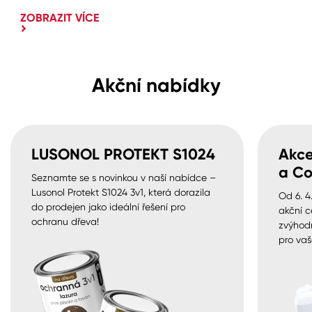
ZOBRAZIT VÍCE
Akční nabídky
LUSONOL PROTEKT S1024
Akce
a Co
Seznamte se s novinkou v naší nabídce –
Lusonol Protekt S1024 3v1, která dorazila
Od 6. 4
do prodejen jako ideální řešení pro
akční c
ochranu dřeva!
zvýhod
pro vaš