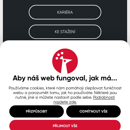
KARIÉRA
KE STAŽENÍ
Navštivte naše pobočky
ČESKO
SLOVENSKO
POLSKO
WORLDWIDE
Aby náš web fungoval, jak má...
Používáme cookies, které nám pomáhají zlepšovat funkčnost
Ochrana osobních údajů
Zásady používání souborů cookie
webu a porozumět tomu, jak ho používáte. Některé jsou
Nastavení cookies
nutné, jiné si můžete nastavit podle sebe.
Podrobnosti
najdete zde.
© Copyright 2026 COLORLAK
Created by inCUBE
PŘIZPŮSOBIT
ODMÍTNOUT VŠE
PŘIJMOUT VŠE