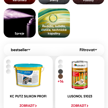
keramika
Stěny
Fasády
Pro akcionáře
O společnosti
Spreje
Kontakty
Ředidla, tužidla, čističe, technické
Ředidla, tužidla,
kapaliny
čističe, technické
B2B
+420 800 145 555
Po – Pá: 8:00–15:00
Spreje
kapaliny
Česko
Slovensko
Polsko
Worldwide
bestseller
Filtrovat
+14
KC PUTZ SILIKON PROFI
LUSONOL S1023
ZOBRAZIT
ZOBRAZIT