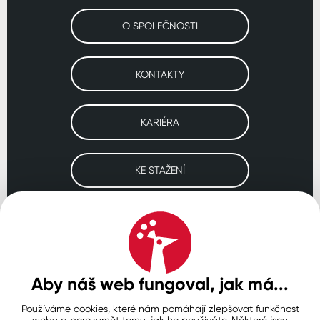
O SPOLEČNOSTI
KONTAKTY
KARIÉRA
KE STAŽENÍ
Navštivte naše pobočky
ČESKO
SLOVENSKO
POLSKO
WORLDWIDE
Aby náš web fungoval, jak má...
Používáme cookies, které nám pomáhají zlepšovat funkčnost
Ochrana osobních údajů
Zásady používání souborů cookie