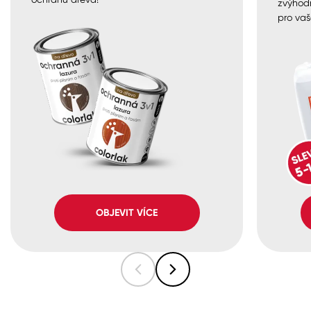
zvýhod
pro vaš
OBJEVIT VÍCE