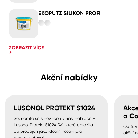
EKOPUTZ SILIKON PROFI
ZOBRAZIT VÍCE
Akční nabídky
LUSONOL PROTEKT S1024
Akce
a Co
Seznamte se s novinkou v naší nabídce –
Lusonol Protekt S1024 3v1, která dorazila
Od 6. 4
do prodejen jako ideální řešení pro
akční c
ochranu dřeva!