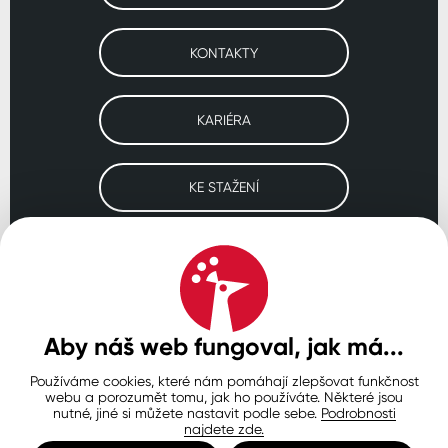
KONTAKTY
KARIÉRA
KE STAŽENÍ
Navštivte naše pobočky
ČESKO
SLOVENSKO
POLSKO
WORLDWIDE
Aby náš web fungoval, jak má...
Používáme cookies, které nám pomáhají zlepšovat funkčnost
Ochrana osobních údajů
Zásady používání souborů cookie
webu a porozumět tomu, jak ho používáte. Některé jsou
Nastavení cookies
nutné, jiné si můžete nastavit podle sebe.
Podrobnosti
najdete zde.
© Copyright 2026 COLORLAK