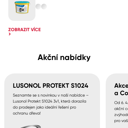
ZOBRAZIT VÍCE
Akční nabídky
LUSONOL PROTEKT S1024
Akce
a Co
Seznamte se s novinkou v naší nabídce –
Lusonol Protekt S1024 3v1, která dorazila
Od 6. 4
do prodejen jako ideální řešení pro
akční c
ochranu dřeva!
zvýhod
pro vaš