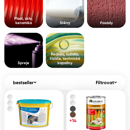
Pro akcionáře
O společnosti
Spreje
Kontakty
Plast, sklo,
keramika
Stěny
Fasády
Ředidla, tužidla, čističe, technické
kapaliny
B2B
+420 800 145 555
Po – Pá: 8:00–15:00
Česko
Slovensko
Polsko
Worldwide
Ředidla, tužidla,
čističe, technické
Spreje
kapaliny
bestseller
Filtrovat
+14