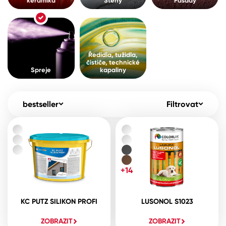
keramika
Stěny
Fasády
Pro akcionáře
O společnosti
Spreje
Kontakty
Ředidla, tužidla, čističe, technické
Ředidla, tužidla,
kapaliny
čističe, technické
B2B
+420 800 145 555
Po – Pá: 8:00–15:00
Spreje
kapaliny
Česko
Slovensko
Polsko
Worldwide
bestseller
Filtrovat
+14
KC PUTZ SILIKON PROFI
LUSONOL S1023
ZOBRAZIT
ZOBRAZIT