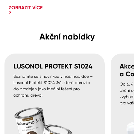
ZOBRAZIT VÍCE
Akční nabídky
LUSONOL PROTEKT S1024
Akce
a Co
Seznamte se s novinkou v naší nabídce –
Lusonol Protekt S1024 3v1, která dorazila
Od 6. 4
do prodejen jako ideální řešení pro
akční c
ochranu dřeva!
zvýhod
pro vaš