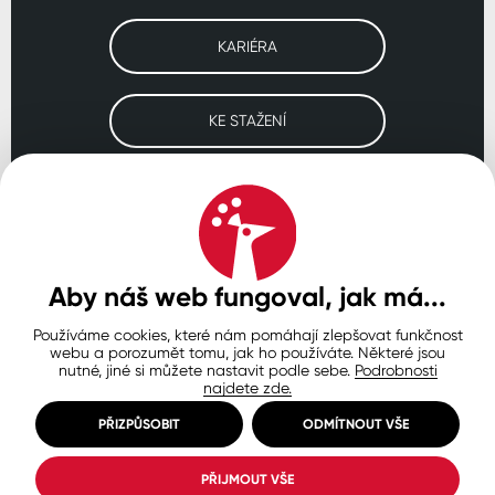
KARIÉRA
KE STAŽENÍ
Navštivte naše pobočky
ČESKO
SLOVENSKO
POLSKO
WORLDWIDE
Aby náš web fungoval, jak má...
Používáme cookies, které nám pomáhají zlepšovat funkčnost
Ochrana osobních údajů
Zásady používání souborů cookie
webu a porozumět tomu, jak ho používáte. Některé jsou
Nastavení cookies
nutné, jiné si můžete nastavit podle sebe.
Podrobnosti
najdete zde.
© Copyright 2026 COLORLAK
Created by inCUBE
PŘIZPŮSOBIT
ODMÍTNOUT VŠE
PŘIJMOUT VŠE