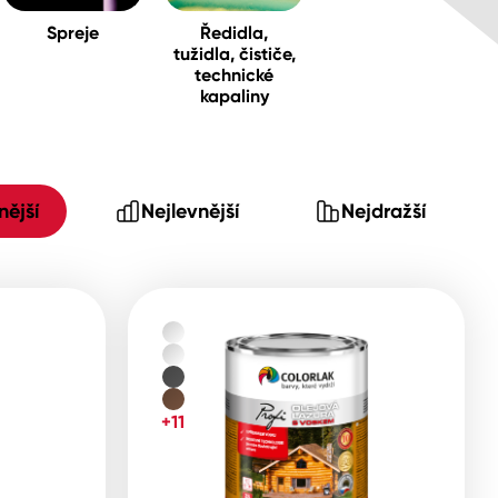
Spreje
Ředidla,
tužidla, čističe,
technické
kapaliny
ější
Nejlevnější
Nejdražší
+11