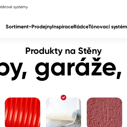
těrové systémy
haly
Sortiment
Prodejny
Inspirace
Rádce
Tónovací systém
Produkty na Stěny
Col
py, garáže,
Col
dy
Col