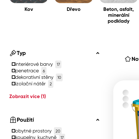
Kov
Dřevo
Beton, asfalt,
minerální
Spreje
podklady
Ředidla, tužidla, čističe, techni
kapaliny
Typ
No
interiérové ​​barvy
17
penetrace
6
dekorativní stěny
10
izolační nátěr
2
Zobrazit více
(1)
Použití
obytné prostory
20
koupelny, kuchyně
17