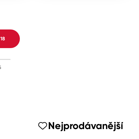
H
18
5
Nejprodávanější