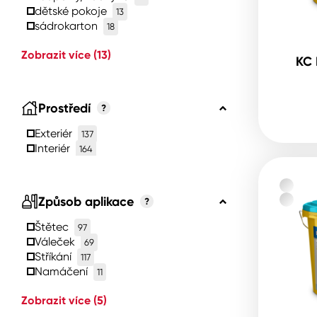
dětské pokoje
13
sádrokarton
18
Zobrazit více
(13)
KC 
Prostředí
?
Exteriér
137
Interiér
164
Způsob aplikace
?
Štětec
97
Váleček
69
Stříkání
117
Namáčení
11
Zobrazit více
(5)