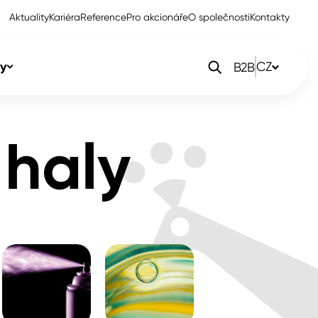
Aktuality
Kariéra
Reference
Pro akcionáře
O společnosti
Kontakty
y
CZ
B2B
orlak Dekor
CZ
 haly
orlak Profi
SK
orlak Pta
PL
EN