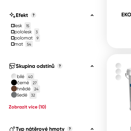
EKO
Efekt
?
lesk
15
pololesk
3
polomat
9
mat
54
Skupina odstínů
?
bílé
40
černé
27
hnědé
24
šedé
32
Zobrazit více
(10)
Typ nátěrové hmoty
?