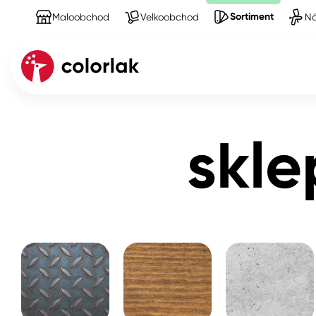
Sortiment
Maloobchod
Velkoobchod
Ná
Sortiment
Produkty na Stěny
sklepy, garáže, 
Kov
skle
Dřevo
Beton, asfalt, minerální podkla
Plast, sklo, keramika
Stěny
Fasády