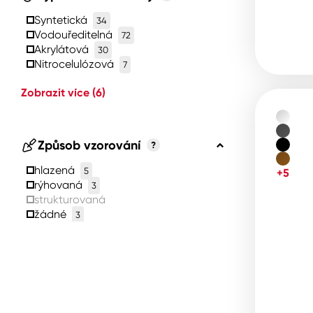
Syntetická
34
Vodouředitelná
72
Akrylátová
30
Nitrocelulózová
7
Zobrazit více
(6)
Způsob vzorování
?
hlazená
5
+5
rýhovaná
3
strukturovaná
žádné
3