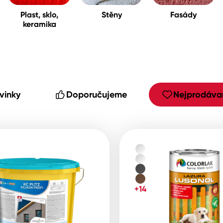
Plast, sklo,
Stěny
Fasády
keramika
cké
vinky
Doporučujeme
Nejprodávan
+14