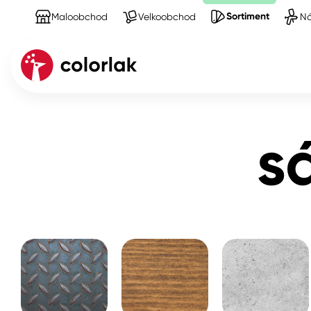
Sortiment
Maloobchod
Velkoobchod
Ná
Sortiment
Produkty na Stěny
sádrové stěrky
Kov
s
Dřevo
Beton, asfalt, minerální podkla
Plast, sklo, keramika
Stěny
Fasády