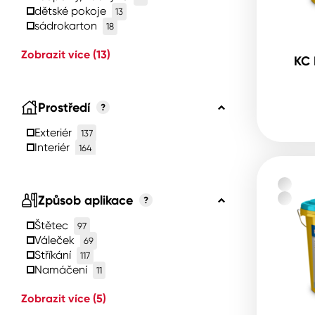
dětské pokoje
13
sádrokarton
18
Zobrazit více
(13)
KC 
Prostředí
?
Exteriér
137
Interiér
164
Způsob aplikace
?
Štětec
97
Váleček
69
Stříkání
117
Namáčení
11
Zobrazit více
(5)