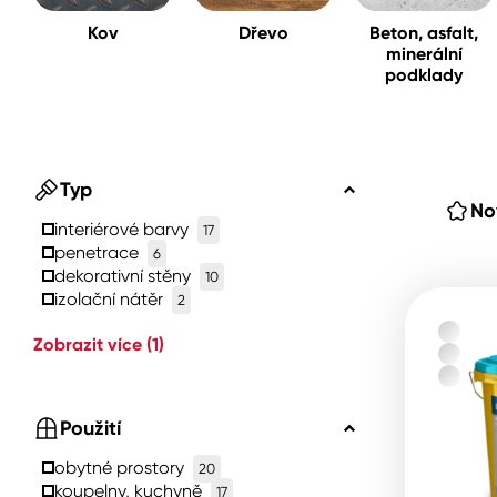
Kov
Dřevo
Beton, asfalt,
minerální
Spreje
podklady
Ředidla, tužidla, čističe, techni
kapaliny
Typ
No
interiérové ​​barvy
17
penetrace
6
dekorativní stěny
10
izolační nátěr
2
Zobrazit více
(1)
Použití
obytné prostory
20
koupelny, kuchyně
17