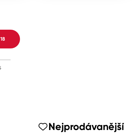
H
18
5
Nejprodávanější