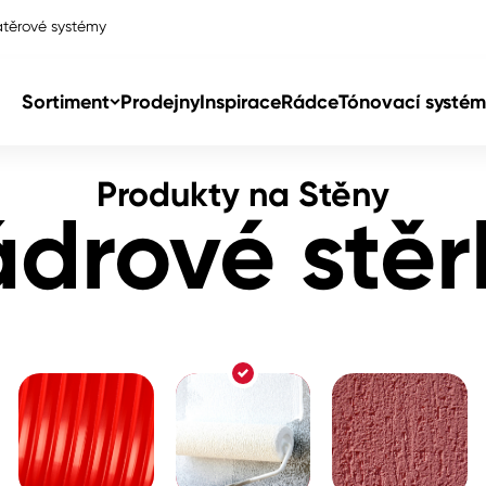
těrové systémy
Sortiment
Prodejny
Inspirace
Rádce
Tónovací systém
Produkty na Stěny
Col
ádrové stěr
Col
dy
Col