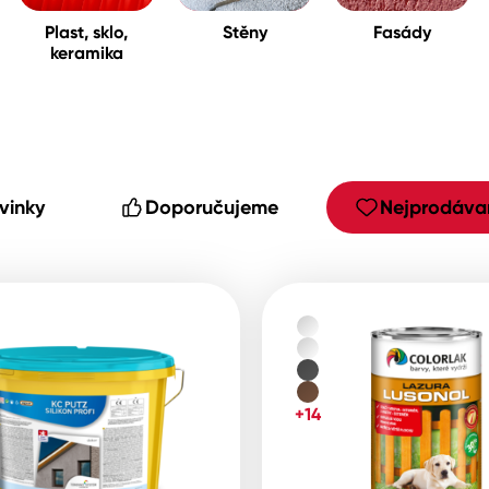
Plast, sklo,
Stěny
Fasády
keramika
cké
vinky
Doporučujeme
Nejprodávan
+14