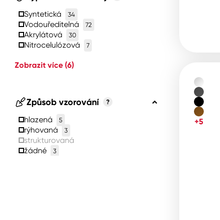
Syntetická
34
Vodouředitelná
72
Akrylátová
30
Nitrocelulózová
7
Zobrazit více
(6)
Způsob vzorování
?
hlazená
5
+5
rýhovaná
3
strukturovaná
žádné
3