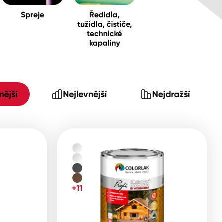
Spreje
Ředidla,
tužidla, čističe,
technické
kapaliny
ější
Nejlevnější
Nejdražší
+11