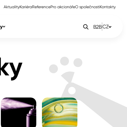
Aktuality
Kariéra
Reference
Pro akcionáře
O společnosti
Kontakty
y
CZ
B2B
orlak Dekor
CZ
ky
orlak Profi
SK
orlak Pta
PL
EN