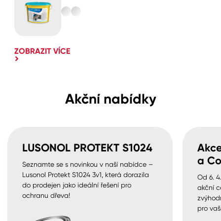
ZOBRAZIT VÍCE
Akční nabídky
LUSONOL PROTEKT S1024
Akce
a Co
Seznamte se s novinkou v naší nabídce –
Lusonol Protekt S1024 3v1, která dorazila
Od 6. 4
do prodejen jako ideální řešení pro
akční c
ochranu dřeva!
zvýhod
pro vaš