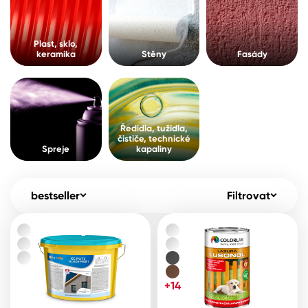
Pro akcionáře
O společnosti
Spreje
Kontakty
Plast, sklo,
keramika
Stěny
Fasády
Ředidla, tužidla, čističe, technické
kapaliny
B2B
+420 800 145 555
Po – Pá: 8:00–15:00
Česko
Slovensko
Polsko
Worldwide
Ředidla, tužidla,
čističe, technické
Spreje
kapaliny
bestseller
Filtrovat
+14