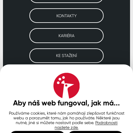
KONTAKTY
KARIÉRA
KE STAŽENÍ
Navštivte naše pobočky
ČESKO
SLOVENSKO
POLSKO
WORLDWIDE
Aby náš web fungoval, jak má...
Používáme cookies, které nám pomáhají zlepšovat funkčnost
Ochrana osobních údajů
Zásady používání souborů cookie
webu a porozumět tomu, jak ho používáte. Některé jsou
Nastavení cookies
nutné, jiné si můžete nastavit podle sebe.
Podrobnosti
najdete zde.
© Copyright 2026 COLORLAK