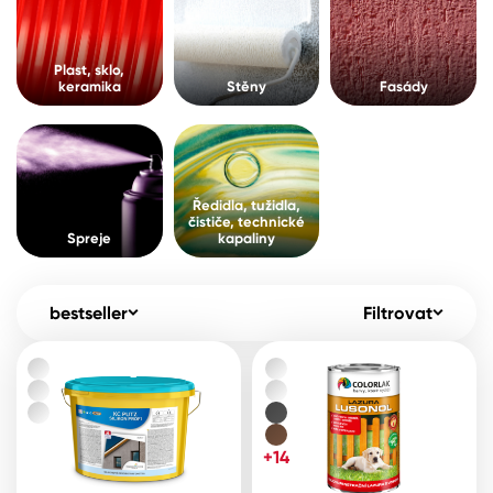
Pro akcionáře
O společnosti
Spreje
Kontakty
Plast, sklo,
keramika
Stěny
Fasády
Ředidla, tužidla, čističe, technické
kapaliny
B2B
+420 800 145 555
Po – Pá: 8:00–15:00
Česko
Slovensko
Polsko
Worldwide
Ředidla, tužidla,
čističe, technické
Spreje
kapaliny
bestseller
Filtrovat
+14