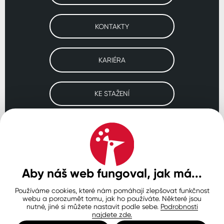
KONTAKTY
KARIÉRA
KE STAŽENÍ
Navštivte naše pobočky
ČESKO
SLOVENSKO
POLSKO
WORLDWIDE
Aby náš web fungoval, jak má...
Používáme cookies, které nám pomáhají zlepšovat funkčnost
Ochrana osobních údajů
Zásady používání souborů cookie
webu a porozumět tomu, jak ho používáte. Některé jsou
Nastavení cookies
nutné, jiné si můžete nastavit podle sebe.
Podrobnosti
najdete zde.
© Copyright 2026 COLORLAK