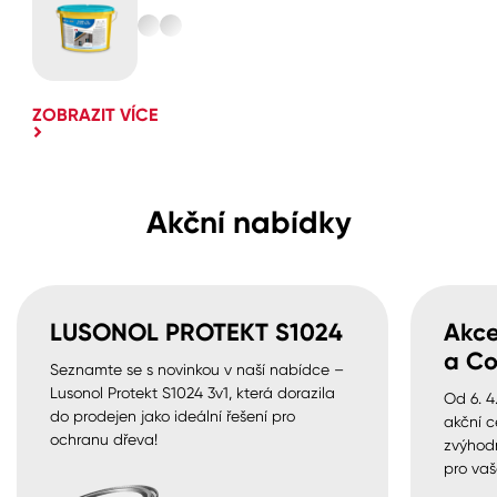
ZOBRAZIT VÍCE
Akční nabídky
LUSONOL PROTEKT S1024
Akce
a Co
Seznamte se s novinkou v naší nabídce –
Lusonol Protekt S1024 3v1, která dorazila
Od 6. 4
do prodejen jako ideální řešení pro
akční c
ochranu dřeva!
zvýhod
pro vaš