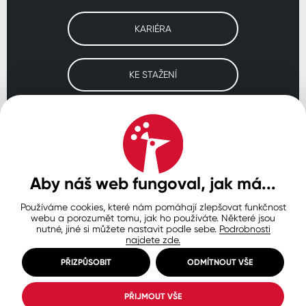
KARIÉRA
KE STAŽENÍ
Navštivte naše pobočky
ČESKO
SLOVENSKO
POLSKO
WORLDWIDE
Aby náš web fungoval, jak má...
Používáme cookies, které nám pomáhají zlepšovat funkčnost
Ochrana osobních údajů
Zásady používání souborů cookie
webu a porozumět tomu, jak ho používáte. Některé jsou
Nastavení cookies
nutné, jiné si můžete nastavit podle sebe.
Podrobnosti
najdete zde.
© Copyright 2026 COLORLAK
Created by inCUBE
PŘIZPŮSOBIT
ODMÍTNOUT VŠE
PŘIJMOUT VŠE