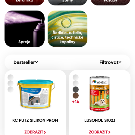
keramika
Stěny
Fasády
Pro akcionáře
O společnosti
Spreje
Kontakty
Ředidla, tužidla, čističe, technické
Ředidla, tužidla,
kapaliny
čističe, technické
B2B
+420 800 145 555
Po – Pá: 8:00–15:00
Spreje
kapaliny
Česko
Slovensko
Polsko
Worldwide
bestseller
Filtrovat
+14
KC PUTZ SILIKON PROFI
LUSONOL S1023
ZOBRAZIT
ZOBRAZIT