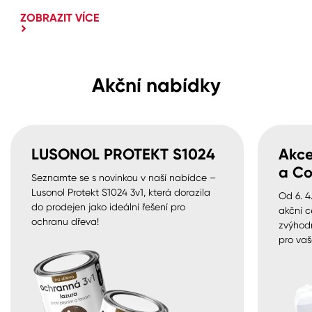
ZOBRAZIT VÍCE
Akční nabídky
LUSONOL PROTEKT S1024
Akce
a Co
Seznamte se s novinkou v naší nabídce –
Lusonol Protekt S1024 3v1, která dorazila
Od 6. 4
do prodejen jako ideální řešení pro
akční c
ochranu dřeva!
zvýhod
pro vaš