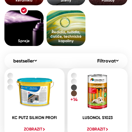
keramika
Stěny
Fasády
Pro akcionáře
O společnosti
Spreje
Kontakty
Ředidla, tužidla, čističe, technické
Ředidla, tužidla,
kapaliny
čističe, technické
B2B
+420 800 145 555
Po – Pá: 8:00–15:00
Spreje
kapaliny
Česko
Slovensko
Polsko
Worldwide
bestseller
Filtrovat
+14
KC PUTZ SILIKON PROFI
LUSONOL S1023
ZOBRAZIT
ZOBRAZIT