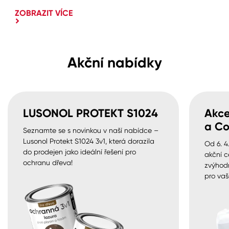
ZOBRAZIT VÍCE
Akční nabídky
LUSONOL PROTEKT S1024
Akce
a Co
Seznamte se s novinkou v naší nabídce –
Lusonol Protekt S1024 3v1, která dorazila
Od 6. 4
do prodejen jako ideální řešení pro
akční c
ochranu dřeva!
zvýhod
pro vaš