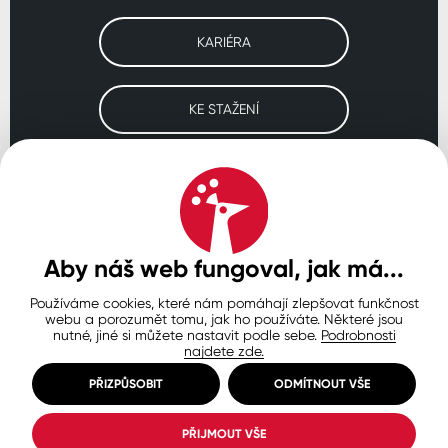
KARIÉRA
KE STAŽENÍ
Navštivte naše pobočky
ČESKO
SLOVENSKO
POLSKO
WORLDWIDE
Aby náš web fungoval, jak má...
Používáme cookies, které nám pomáhají zlepšovat funkčnost
Ochrana osobních údajů
Zásady používání souborů cookie
webu a porozumět tomu, jak ho používáte. Některé jsou
Nastavení cookies
nutné, jiné si můžete nastavit podle sebe.
Podrobnosti
najdete zde.
© Copyright 2026 COLORLAK
Created by inCUBE
PŘIZPŮSOBIT
ODMÍTNOUT VŠE
PŘIJMOUT VŠE