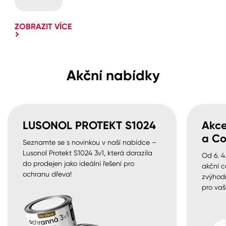
ZOBRAZIT VÍCE
Akční nabídky
LUSONOL PROTEKT S1024
Akce
a Co
Seznamte se s novinkou v naší nabídce –
Lusonol Protekt S1024 3v1, která dorazila
Od 6. 4
do prodejen jako ideální řešení pro
akční c
ochranu dřeva!
zvýhod
pro vaš