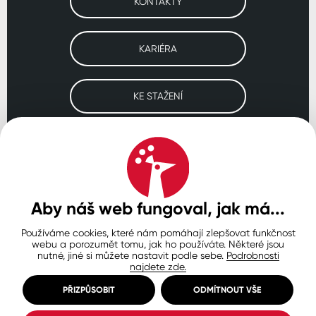
KONTAKTY
KARIÉRA
KE STAŽENÍ
Navštivte naše pobočky
ČESKO
SLOVENSKO
POLSKO
WORLDWIDE
Aby náš web fungoval, jak má...
Používáme cookies, které nám pomáhají zlepšovat funkčnost
Ochrana osobních údajů
Zásady používání souborů cookie
webu a porozumět tomu, jak ho používáte. Některé jsou
Nastavení cookies
nutné, jiné si můžete nastavit podle sebe.
Podrobnosti
najdete zde.
© Copyright 2026 COLORLAK
Created by inCUBE
PŘIZPŮSOBIT
ODMÍTNOUT VŠE