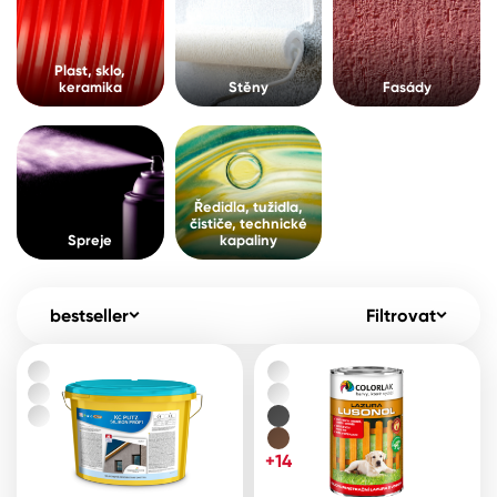
Pro akcionáře
O společnosti
Spreje
Kontakty
Plast, sklo,
keramika
Stěny
Fasády
Ředidla, tužidla, čističe, technické
kapaliny
B2B
+420 800 145 555
Po – Pá: 8:00–15:00
Česko
Slovensko
Polsko
Worldwide
Ředidla, tužidla,
čističe, technické
Spreje
kapaliny
bestseller
Filtrovat
+14