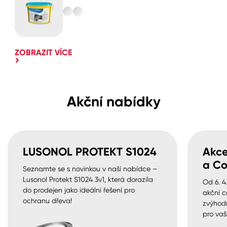
ZOBRAZIT VÍCE
Akční nabídky
LUSONOL PROTEKT S1024
Akce
a Co
Seznamte se s novinkou v naší nabídce –
Lusonol Protekt S1024 3v1, která dorazila
Od 6. 4
do prodejen jako ideální řešení pro
akční c
ochranu dřeva!
zvýhod
pro vaš