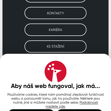
KONTAKTY
KARIÉRA
KE STAŽENÍ
Navštivte naše pobočky
ČESKO
SLOVENSKO
POLSKO
WORLDWIDE
Aby náš web fungoval, jak má...
Používáme cookies, které nám pomáhají zlepšovat funkčnost
Ochrana osobních údajů
Zásady používání souborů cookie
webu a porozumět tomu, jak ho používáte. Některé jsou
Nastavení cookies
nutné, jiné si můžete nastavit podle sebe.
Podrobnosti
najdete zde.
© Copyright 2026 COLORLAK