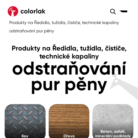
Sortiment
Produkty na Ředidla, tužidla, čističe, technické kapaliny
Sortiment
Tónovací systémy
odstraňování pur pěny
Nátěrové
Maloobchod
Velkoobchod
Sortiment
systémy
Produkty na Ředidla, tužidla, čističe,
Kov
Colorlak Dekor
technické kapaliny
odstraňování
Sortiment
Dřevo
Colorlak Profi
Prodejny
pur pěny
Inspirace
Rádce
Beton, asfalt, minerální podklady
Colorlak Pta
Tónovací systémy
Plast, sklo, keramika
Úvod
Aktuality
Stěny
Kariéra
Reference
Beton, asfalt,
Fasády
Kov
Dřevo
minerální podklady