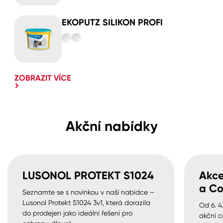
EKOPUTZ SILIKON PROFI
ZOBRAZIT VÍCE
Akční nabídky
LUSONOL PROTEKT S1024
Akce
a Co
Seznamte se s novinkou v naší nabídce –
Lusonol Protekt S1024 3v1, která dorazila
Od 6. 4
do prodejen jako ideální řešení pro
akční c