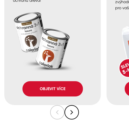
ochranu dřeva!
zvýhod
pro vaš
OBJEVIT VÍCE