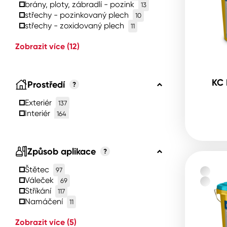
brány, ploty, zábradlí - pozink
13
střechy - pozinkovaný plech
10
střechy - zoxidovaný plech
11
Zobrazit více
(12)
KC 
Prostředí
?
Exteriér
137
Interiér
164
Způsob aplikace
?
Štětec
97
Váleček
69
Stříkání
117
Namáčení
11
Zobrazit více
(5)