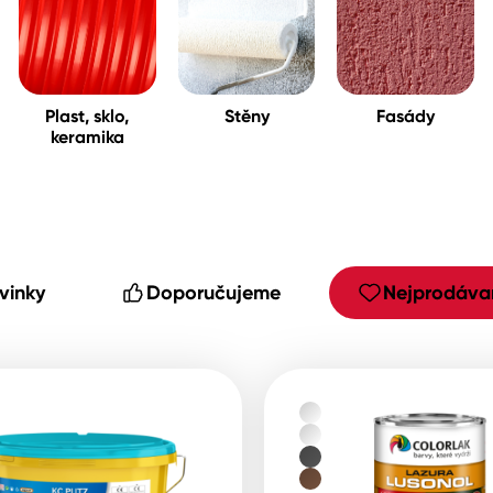
cké
Plast, sklo,
Stěny
Fasády
keramika
vinky
Doporučujeme
Nejprodávan