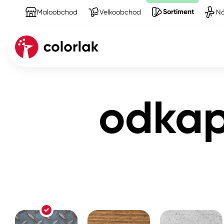
Sortiment
Maloobchod
Velkoobchod
Ná
Sortiment
Produkty na Kov
odkapové roury, s
Kov
odkap
Dřevo
Beton, asfalt, minerální podkla
Plast, sklo, keramika
Stěny
Fasády