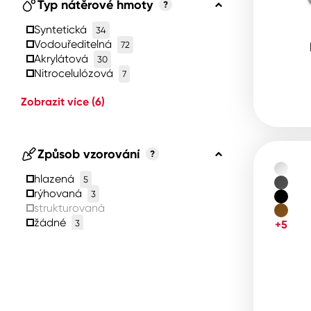
Typ nátěrové hmoty
?
Syntetická
34
Vodouředitelná
72
Akrylátová
30
Nitrocelulózová
7
Zobrazit více
(6)
Způsob vzorování
?
hlazená
5
rýhovaná
3
strukturovaná
žádné
3
+5