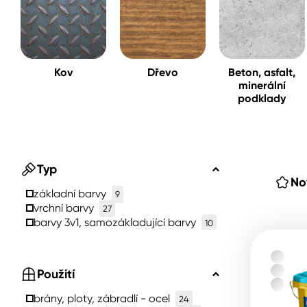
Spreje
Ředidla, tužidla, čističe, techni
Kov
Dřevo
Beton, asfalt,
kapaliny
minerální
podklady
Typ
No
základní barvy
9
vrchní barvy
27
barvy 3v1, samozákladující barvy
10
Použití
brány, ploty, zábradlí - ocel
24