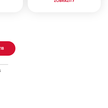
ZOBRAZIT
H
18
5