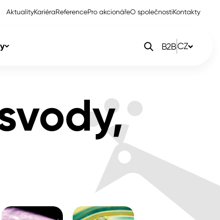
Aktuality
Kariéra
Reference
Pro akcionáře
O společnosti
Kontakty
y
CZ
B2B
orlak Dekor
CZ
svody,
orlak Profi
SK
orlak Pta
PL
EN