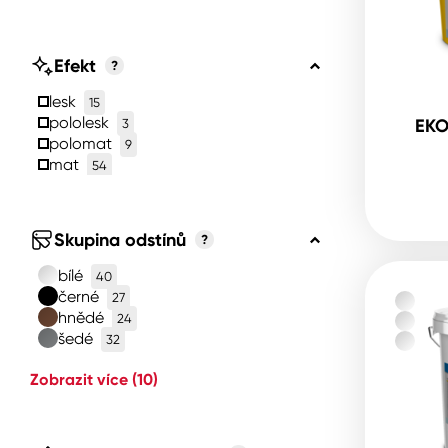
Efekt
?
lesk
15
pololesk
EKO
3
polomat
9
mat
54
Skupina odstínů
?
bílé
40
černé
27
hnědé
24
šedé
32
Zobrazit více
(10)