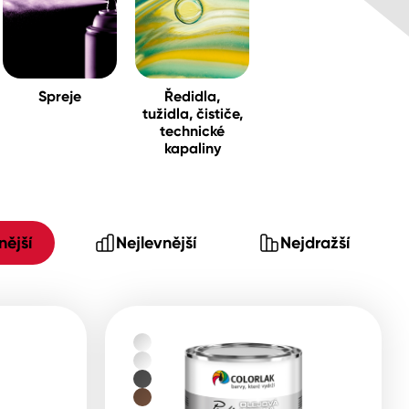
Spreje
Ředidla,
tužidla, čističe,
technické
kapaliny
ější
Nejlevnější
Nejdražší