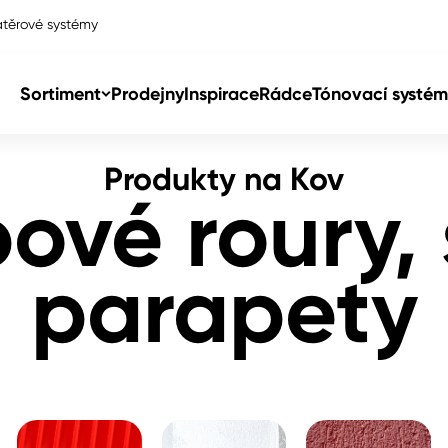
těrové systémy
vody, parapety
Sortiment
Prodejny
Inspirace
Rádce
Tónovací systém
Produkty na Kov
Col
ové roury, 
Col
parapety
dy
Col