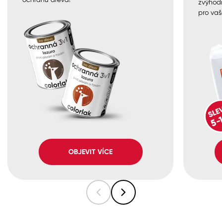
zvýhod
pro vaš
OBJEVIT VÍCE