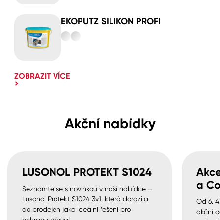
EKOPUTZ SILIKON PROFI
ZOBRAZIT VÍCE
Akční nabídky
LUSONOL PROTEKT S1024
Akce
a Co
Seznamte se s novinkou v naší nabídce –
Lusonol Protekt S1024 3v1, která dorazila
Od 6. 4
do prodejen jako ideální řešení pro
akční c
ochranu dřeva!