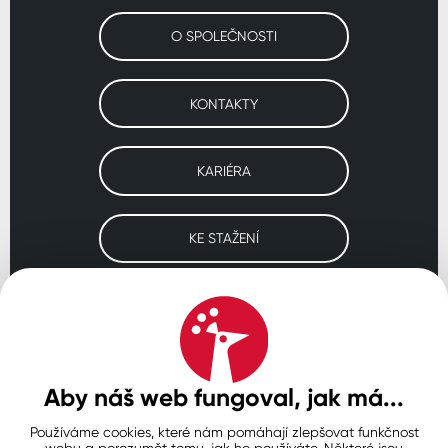
O SPOLEČNOSTI
KONTAKTY
KARIÉRA
KE STAŽENÍ
Navštivte naše pobočky
ČESKO
SLOVENSKO
POLSKO
WORLDWIDE
Aby náš web fungoval, jak má...
Používáme cookies, které nám pomáhají zlepšovat funkčnost
Ochrana osobních údajů
Zásady používání souborů cookie