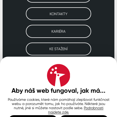
KONTAKTY
KARIÉRA
KE STAŽENÍ
Navštivte naše pobočky
ČESKO
SLOVENSKO
POLSKO
WORLDWIDE
Aby náš web fungoval, jak má...
Používáme cookies, které nám pomáhají zlepšovat funkčnost
Ochrana osobních údajů
Zásady používání souborů cookie
webu a porozumět tomu, jak ho používáte. Některé jsou
Nastavení cookies
nutné, jiné si můžete nastavit podle sebe.
Podrobnosti
najdete zde.
© Copyright 2026 COLORLAK