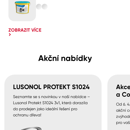
ZOBRAZIT VÍCE
Akční nabídky
LUSONOL PROTEKT S1024
Akce
a Co
Seznamte se s novinkou v naší nabídce –
Lusonol Protekt S1024 3v1, která dorazila
Od 6. 4
do prodejen jako ideální řešení pro
akční c
ochranu dřeva!
zvýhod
pro vaš