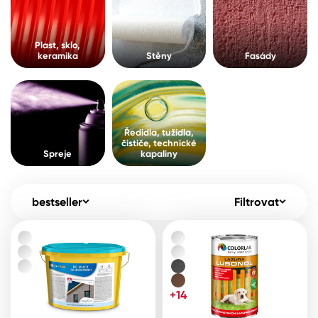
Pro akcionáře
O společnosti
Spreje
Kontakty
Plast, sklo,
keramika
Stěny
Fasády
Ředidla, tužidla, čističe, technické
kapaliny
B2B
+420 800 145 555
Po – Pá: 8:00–15:00
Česko
Slovensko
Polsko
Worldwide
Ředidla, tužidla,
čističe, technické
Spreje
kapaliny
bestseller
Filtrovat
+14