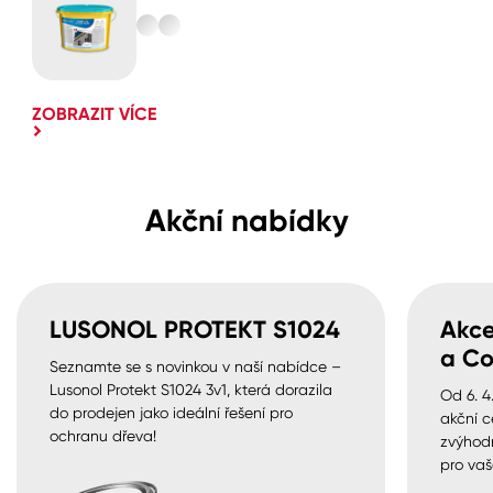
ZOBRAZIT VÍCE
Akční nabídky
LUSONOL PROTEKT S1024
Akce
a Co
Seznamte se s novinkou v naší nabídce –
Lusonol Protekt S1024 3v1, která dorazila
Od 6. 4
do prodejen jako ideální řešení pro
akční c
ochranu dřeva!
zvýhod
pro vaš