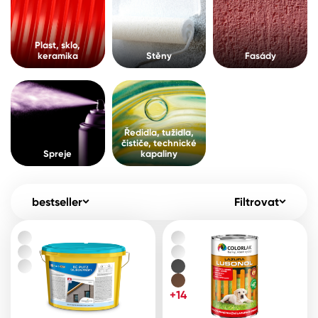
Pro akcionáře
O společnosti
Spreje
Kontakty
Plast, sklo,
keramika
Stěny
Fasády
Ředidla, tužidla, čističe, technické
kapaliny
B2B
+420 800 145 555
Po – Pá: 8:00–15:00
Česko
Slovensko
Polsko
Worldwide
Ředidla, tužidla,
čističe, technické
Spreje
kapaliny
bestseller
Filtrovat
+14