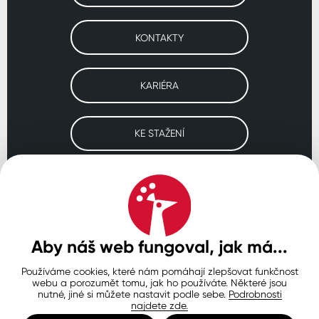
KONTAKTY
KARIÉRA
KE STAŽENÍ
Navštivte naše pobočky
ČESKO
SLOVENSKO
POLSKO
WORLDWIDE
Aby náš web fungoval, jak má...
Používáme cookies, které nám pomáhají zlepšovat funkčnost
Ochrana osobních údajů
Zásady používání souborů cookie
webu a porozumět tomu, jak ho používáte. Některé jsou
Nastavení cookies
nutné, jiné si můžete nastavit podle sebe.
Podrobnosti
najdete zde.
© Copyright 2026 COLORLAK