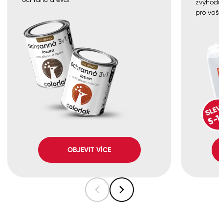
zvýhod
pro vaš
OBJEVIT VÍCE