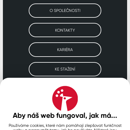
O SPOLEČNOSTI
KONTAKTY
KARIÉRA
KE STAŽENÍ
Navštivte naše pobočky
ČESKO
SLOVENSKO
POLSKO
WORLDWIDE
Aby náš web fungoval, jak má...
Používáme cookies, které nám pomáhají zlepšovat funkčnost
Ochrana osobních údajů
Zásady používání souborů cookie