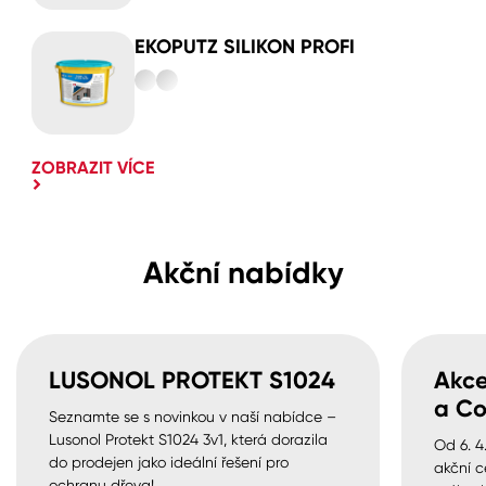
EKOPUTZ SILIKON PROFI
ZOBRAZIT VÍCE
Akční nabídky
LUSONOL PROTEKT S1024
Akce
a Co
Seznamte se s novinkou v naší nabídce –
Lusonol Protekt S1024 3v1, která dorazila
Od 6. 4
do prodejen jako ideální řešení pro
akční c
ochranu dřeva!