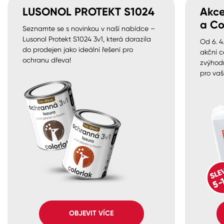
LUSONOL PROTEKT S1024
Akce
a Co
Seznamte se s novinkou v naší nabídce –
Lusonol Protekt S1024 3v1, která dorazila
Od 6. 4
do prodejen jako ideální řešení pro
akční c
ochranu dřeva!
zvýhod
pro vaš
OBJEVIT VÍCE